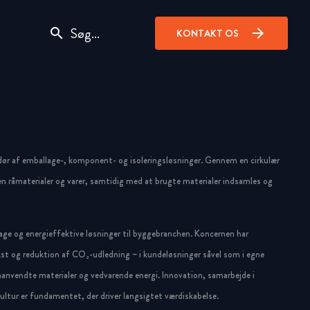
search
arrow_forward
KONTAKT OS
dør af emballage-, komponent- og isoleringsløsninger. Gennem en cirkulær
n råmaterialer og varer, samtidig med at brugte materialer indsamles og
ge og energieffektive løsninger til byggebranchen. Koncernen har
st og reduktion af CO₂-udledning – i kundeløsninger såvel som i egne
anvendte materialer og vedvarende energi. Innovation, samarbejde i
ltur er fundamentet, der driver langsigtet værdiskabelse.