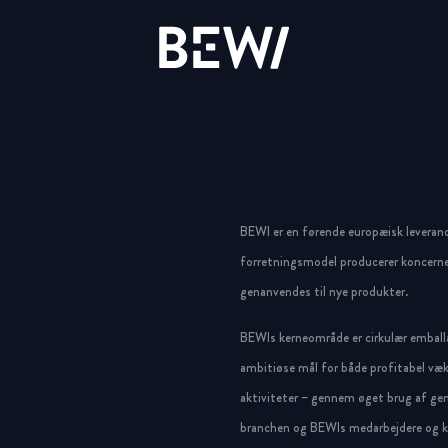
Løsninger & Brancher
Overblik
Overblik
Overblik
Aktien
Nyheder & Cases
BEWI Group
BEWI er en førende europæisk leveran
UDFORSK BEWI
forretningsmodel producerer koncerne
Rapporter & Præsentationer
Pressemeddelelser
History
genanvendes til nye produkter.
BEWIs kerneområde er cirkulær emballa
Insulation & Construction
Finansiering
Foto galleri
Board & Management
ambitiøse mål for både profitabel væk
Packaging
Selskabsledelse
Compliance
aktiviteter – gennem øget brug af gen
branchen og BEWIs medarbejdere og ku