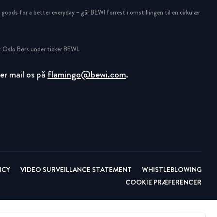
oods for a better everyday – går BEWI forrest i omstillingen til en cirkulær
 Oslo Børs under ticker BEWI.
ller mail os på
flamingo@bewi.com
.
ICY
VIDEO SURVEILLANCE STATEMENT
WHISTLEBLOWING
COOKIE PRÆFERENCER