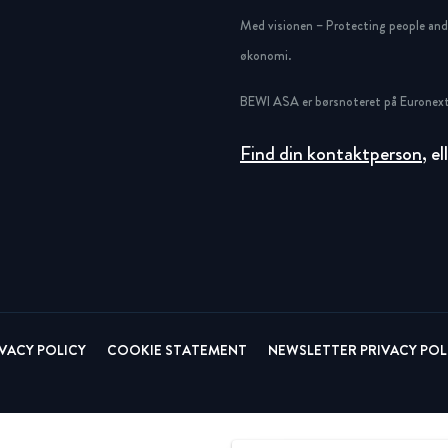
Circular
Acquisitions & investments
Med visionen – Protecting people and g
økonomi.
RAW
BEWI ASA er børsnoteret på Euronext
Find din kontaktperson
, e
IVACY POLICY
COOKIE STATEMENT
NEWSLETTER PRIVACY POL