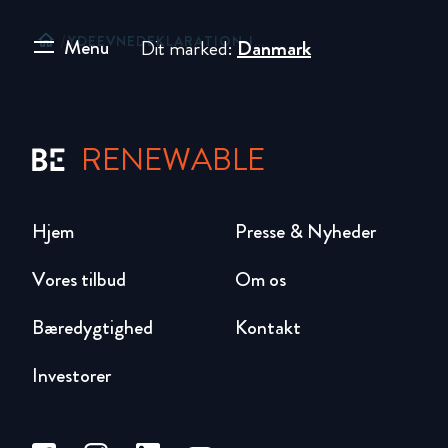
home
/
YDEEVNEDEKLARATION JACKODUR® PLUS XPS 300 220MM
Menu
Dit marked:
Danmark
RENEWABLE
Hjem
Presse & Nyheder
Vores tilbud
Om os
Bæredygtighed
Kontakt
Investorer