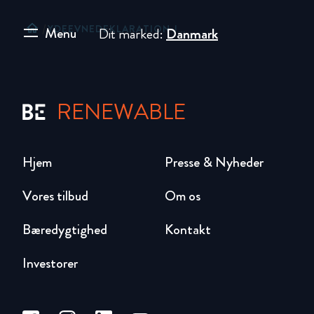
home
/
YDEEVNEDEKLARATION JACKODUR® PLUS XPS 300 120MM
Menu
Dit marked:
Danmark
RENEWABLE
Hjem
Presse & Nyheder
Vores tilbud
Om os
Bæredygtighed
Kontakt
Investorer