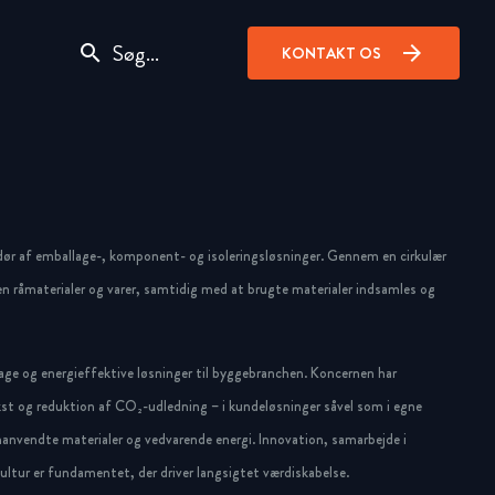
search
arrow_forward
KONTAKT OS
dør af emballage-, komponent- og isoleringsløsninger. Gennem en cirkulær
n råmaterialer og varer, samtidig med at brugte materialer indsamles og
ge og energieffektive løsninger til byggebranchen. Koncernen har
st og reduktion af CO₂-udledning – i kundeløsninger såvel som i egne
anvendte materialer og vedvarende energi. Innovation, samarbejde i
ltur er fundamentet, der driver langsigtet værdiskabelse.