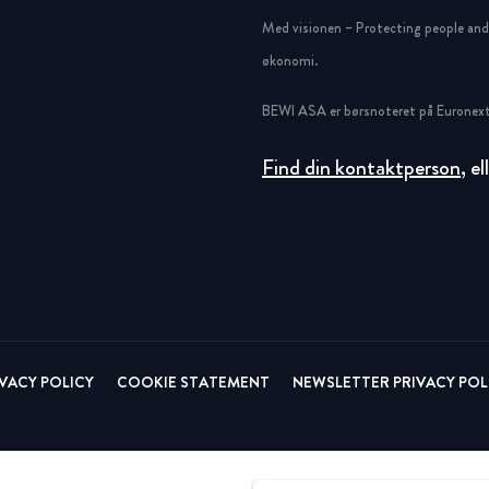
Circular
Acquisitions & investments
Med visionen – Protecting people and g
økonomi.
RAW
BEWI ASA er børsnoteret på Euronext
Find din kontaktperson
, e
IVACY POLICY
COOKIE STATEMENT
NEWSLETTER PRIVACY POL