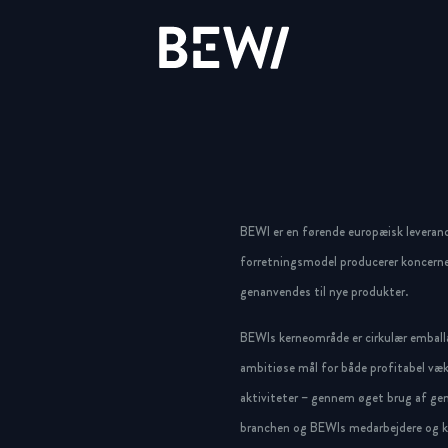
Løsninger & Brancher
Overblik
Overblik
Overblik
Aktien
Nyheder & Cases
BEWI Group
BEWI er en førende europæisk leveran
UDFORSK BEWI
forretningsmodel producerer koncerne
Rapporter & Præsentationer
Pressemeddelelser
History
genanvendes til nye produkter.
BEWIs kerneområde er cirkulær emballa
Insulation & Construction
Finansiering
Foto galleri
Board & Management
ambitiøse mål for både profitabel væk
Packaging
Selskabsledelse
Compliance
aktiviteter – gennem øget brug af gen
branchen og BEWIs medarbejdere og ku