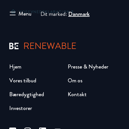
home
/
YDEEVNEDEKLARATION BEWI VÅDRUMSSKRUER
Menu
Dit marked:
Danmark
RENEWABLE
Hjem
Presse & Nyheder
Vores tilbud
Om os
Bæredygtighed
Kontakt
Investorer