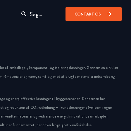
search
arrow_forward
KONTAKT OS
dør af emballage-, komponent- og isoleringsløsninger. Gennem en cirkulær
n råmaterialer og varer, samtidig med at brugte materialer indsamles og
ge og energieffektive løsninger til byggebranchen. Koncernen har
st og reduktion af CO₂-udledning – i kundeløsninger såvel som i egne
anvendte materialer og vedvarende energi. Innovation, samarbejde i
ltur er fundamentet, der driver langsigtet værdiskabelse.