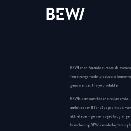
Løsninger & Brancher
Overblik
Overblik
Overblik
Aktien
Nyheder & Cases
BEWI Group
BEWI er en førende europæisk leveran
UDFORSK BEWI
forretningsmodel producerer koncerne
Rapporter & Præsentationer
Pressemeddelelser
History
genanvendes til nye produkter.
BEWIs kerneområde er cirkulær emballa
Insulation & Construction
Finansiering
Foto galleri
Board & Management
ambitiøse mål for både profitabel væk
Packaging
Selskabsledelse
Compliance
aktiviteter – gennem øget brug af gen
branchen og BEWIs medarbejdere og ku