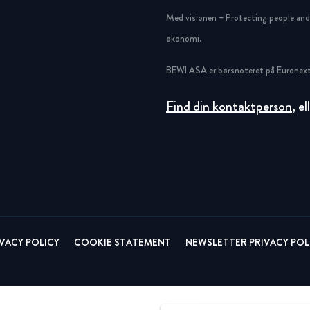
Circular
Acquisitions & investments
Med visionen – Protecting people and g
økonomi.
RAW
BEWI ASA er børsnoteret på Euronext
Find din kontaktperson
, e
IVACY POLICY
COOKIE STATEMENT
NEWSLETTER PRIVACY POL