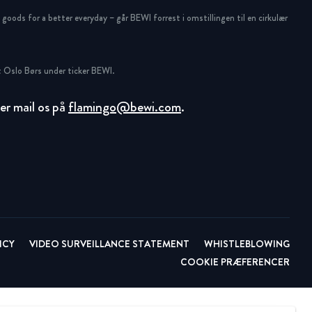
oods for a better everyday – går BEWI forrest i omstillingen til en cirkulær
 Oslo Børs under ticker BEWI.
ller mail os på
flamingo@bewi.com
.
ICY
VIDEO SURVEILLANCE STATEMENT
WHISTLEBLOWING
COOKIE PRÆFERENCER