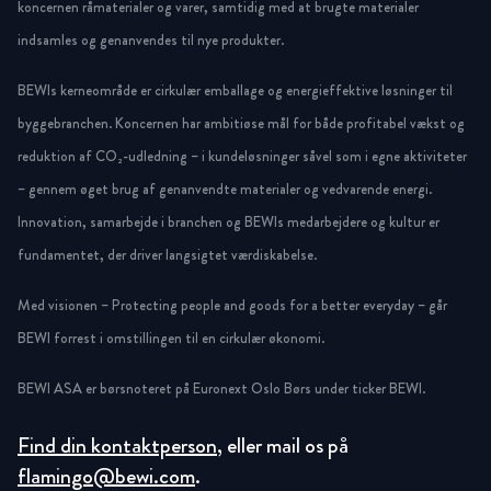
koncernen råmaterialer og varer, samtidig med at brugte materialer
indsamles og genanvendes til nye produkter.
BEWIs kerneområde er cirkulær emballage og energieffektive løsninger til
byggebranchen. Koncernen har ambitiøse mål for både profitabel vækst og
reduktion af CO₂-udledning – i kundeløsninger såvel som i egne aktiviteter
– gennem øget brug af genanvendte materialer og vedvarende energi.
Innovation, samarbejde i branchen og BEWIs medarbejdere og kultur er
fundamentet, der driver langsigtet værdiskabelse.
Med visionen – Protecting people and goods for a better everyday – går
BEWI forrest i omstillingen til en cirkulær økonomi.
BEWI ASA er børsnoteret på Euronext Oslo Børs under ticker BEWI.
Find din kontaktperson
, eller mail os på
flamingo@bewi.com
.