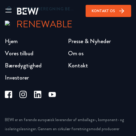
home
/
U-VÆRDI BEREGNING BEWI DRÆNPLADER
arrow_forward
KONTAKT OS
RENEWABLE
Hjem
Presse & Nyheder
Vores tilbud
Om os
Bæredygtighed
Kontakt
Investorer
BEWI er en førende europæisk leverandør af emballage-, komponent- og
isoleringsløsninger. Gennem en cirkulær forretningsmodel producerer