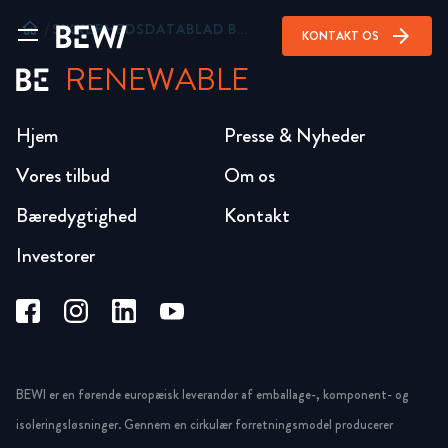
home
/
SIKKERHEDSDATABLAD BEWI RADON SEALANT
arrow_forward
KONTAKT OS
RENEWABLE
Hjem
Presse & Nyheder
Vores tilbud
Om os
Bæredygtighed
Kontakt
Investorer
BEWI er en førende europæisk leverandør af emballage-, komponent- og
isoleringsløsninger. Gennem en cirkulær forretningsmodel producerer