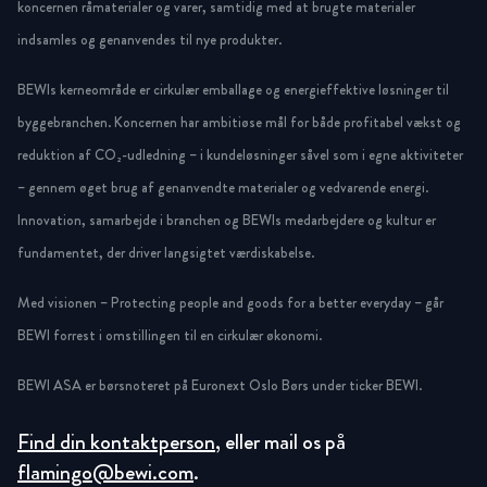
koncernen råmaterialer og varer, samtidig med at brugte materialer
indsamles og genanvendes til nye produkter.
BEWIs kerneområde er cirkulær emballage og energieffektive løsninger til
byggebranchen. Koncernen har ambitiøse mål for både profitabel vækst og
reduktion af CO₂-udledning – i kundeløsninger såvel som i egne aktiviteter
– gennem øget brug af genanvendte materialer og vedvarende energi.
Innovation, samarbejde i branchen og BEWIs medarbejdere og kultur er
fundamentet, der driver langsigtet værdiskabelse.
Med visionen – Protecting people and goods for a better everyday – går
BEWI forrest i omstillingen til en cirkulær økonomi.
BEWI ASA er børsnoteret på Euronext Oslo Børs under ticker BEWI.
Find din kontaktperson
, eller mail os på
flamingo@bewi.com
.