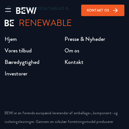
home
/
SIKKERHEDSDATABLAD BEWI BUTYL FIX
arrow_forward
KONTAKT OS
RENEWABLE
Hjem
Presse & Nyheder
Vores tilbud
Om os
Bæredygtighed
Kontakt
Investorer
BEWI er en førende europæisk leverandør af emballage-, komponent- og
isoleringsløsninger. Gennem en cirkulær forretningsmodel producerer