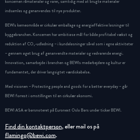
koncernen råmaterialer og varer, samtidig med at brugte materialer
indsamles og genanvendes til nye produkter.
BEWIs kerneområde er cirkulær emballage og energieffektive løsninger til
byggebranchen. Koncernen har ambitiøse mål for både profitabel vækst og
reduktion af CO₂-udledning – i kundeløsninger såvel som i egne aktiviteter
– gennem øget brug af genanvendte materialer og vedvarende energi.
Innovation, samarbejde i branchen og BEWIs medarbejdere og kultur er
fundamentet, der driver langsigtet værdiskabelse.
Med visionen – Protecting people and goods for a better everyday – går
BEWI forrest i omstillingen til en cirkulær økonomi.
BEWI ASA er børsnoteret på Euronext Oslo Børs under ticker BEWI.
Find din kontaktperson
, eller mail os på
flamingo@bewi.com
.