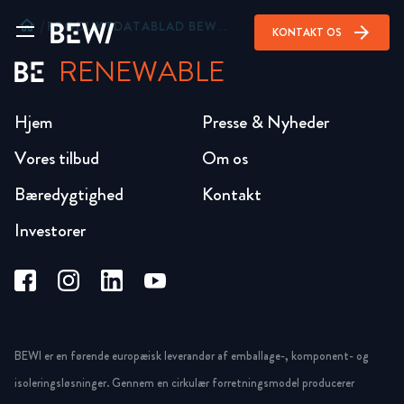
home
/
PRODUKTDATABLAD BEWI SUPER EPS 80 FACADE
arrow_forward
KONTAKT OS
RENEWABLE
Hjem
Presse & Nyheder
Vores tilbud
Om os
Bæredygtighed
Kontakt
Investorer
BEWI er en førende europæisk leverandør af emballage-, komponent- og
isoleringsløsninger. Gennem en cirkulær forretningsmodel producerer