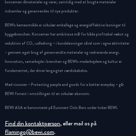
koncernen råmaterialer og varer, samtidig med at brugte materialer
indsamles og genanvendes til nye produkter.
BEWIs kerneområde er cirkulær emballage og energieffektive løsninger til
byggebranchen. Koncernen har ambitiøse mål for både profitabel vækst og
reduktion af CO₂-udledning – i kundeløsninger såvel som i egne aktiviteter
– gennem øget brug af genanvendte materialer og vedvarende energi.
Innovation, samarbejde i branchen og BEWIs medarbejdere og kultur er
fundamentet, der driver langsigtet værdiskabelse.
Med visionen – Protecting people and goods for a better everyday – går
BEWI forrest i omstillingen til en cirkulær økonomi.
BEWI ASA er børsnoteret på Euronext Oslo Børs under ticker BEWI.
Find din kontaktperson
, eller mail os på
flamingo@bewi.com
.