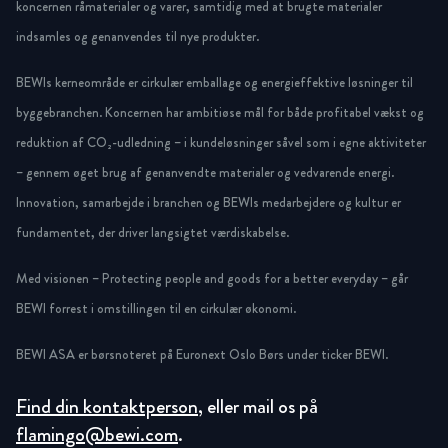
koncernen råmaterialer og varer, samtidig med at brugte materialer
indsamles og genanvendes til nye produkter.
BEWIs kerneområde er cirkulær emballage og energieffektive løsninger til
byggebranchen. Koncernen har ambitiøse mål for både profitabel vækst og
reduktion af CO₂-udledning – i kundeløsninger såvel som i egne aktiviteter
– gennem øget brug af genanvendte materialer og vedvarende energi.
Innovation, samarbejde i branchen og BEWIs medarbejdere og kultur er
fundamentet, der driver langsigtet værdiskabelse.
Med visionen – Protecting people and goods for a better everyday – går
BEWI forrest i omstillingen til en cirkulær økonomi.
BEWI ASA er børsnoteret på Euronext Oslo Børs under ticker BEWI.
Find din kontaktperson
, eller mail os på
flamingo@bewi.com
.