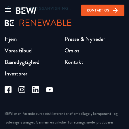
home
/
MONTERINGSANVISNING JACKOBOARD®
arrow_forward
KONTAKT OS
RENEWABLE
Hjem
Presse & Nyheder
Vores tilbud
Om os
Bæredygtighed
Kontakt
Investorer
BEWI er en førende europæisk leverandør af emballage-, komponent- og
isoleringsløsninger. Gennem en cirkulær forretningsmodel producerer