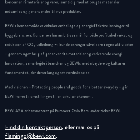
koncernen råmaterialer og varer, samtidig med at brugte materialer
indsamles og genanvendes til nye produkter.
BEWIs kerneområde er cirkulær emballage og energieffektive løsninger til
byggebranchen. Koncernen har ambitiøse mål for både profitabel vækst og
reduktion af CO₂-udledning – i kundeløsninger såvel som i egne aktiviteter
– gennem øget brug af genanvendte materialer og vedvarende energi.
Innovation, samarbejde i branchen og BEWIs medarbejdere og kultur er
fundamentet, der driver langsigtet værdiskabelse.
Med visionen – Protecting people and goods for a better everyday – går
BEWI forrest i omstillingen til en cirkulær økonomi.
BEWI ASA er børsnoteret på Euronext Oslo Børs under ticker BEWI.
Find din kontaktperson
, eller mail os på
flamingo@bewi.com
.