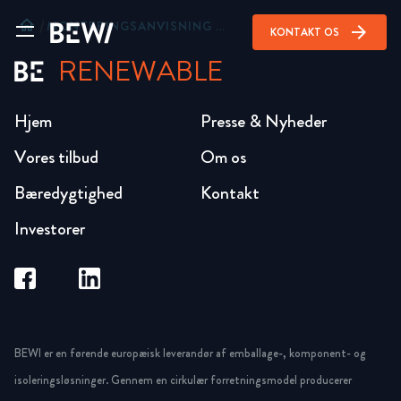
home
/
MONTERINGSANVISNING BEWI STEP TRINLYDSPLADE
arrow_forward
KONTAKT OS
RENEWABLE
Hjem
Presse & Nyheder
Vores tilbud
Om os
Bæredygtighed
Kontakt
Investorer
BEWI er en førende europæisk leverandør af emballage-, komponent- og
isoleringsløsninger. Gennem en cirkulær forretningsmodel producerer