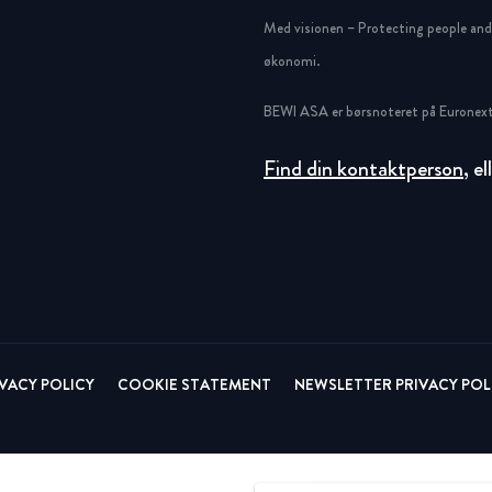
Circular
Acquisitions & investments
Med visionen – Protecting people and g
økonomi.
RAW
BEWI ASA er børsnoteret på Euronext
Find din kontaktperson
, e
IVACY POLICY
COOKIE STATEMENT
NEWSLETTER PRIVACY POL