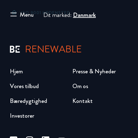
home
/
ISO 9001 HEDENSTED
Menu
Dit marked:
Danmark
RENEWABLE
Hjem
Presse & Nyheder
Vores tilbud
Om os
Bæredygtighed
Kontakt
Investorer