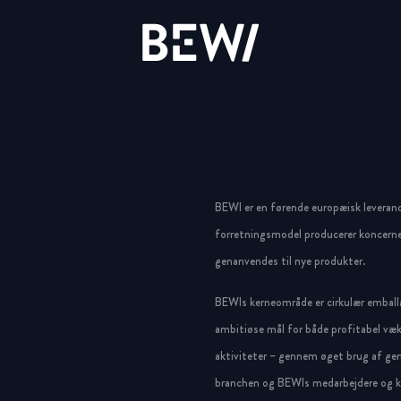
Løsninger & Brancher
Overblik
Overblik
Overblik
Aktien
Nyheder & Cases
BEWI Group
BEWI er en førende europæisk leveran
UDFORSK BEWI
forretningsmodel producerer koncerne
Rapporter & Præsentationer
Pressemeddelelser
History
genanvendes til nye produkter.
BEWIs kerneområde er cirkulær emballa
Insulation & Construction
Finansiering
Foto galleri
Board & Management
ambitiøse mål for både profitabel væk
Packaging
Selskabsledelse
Compliance
aktiviteter – gennem øget brug af gen
branchen og BEWIs medarbejdere og ku