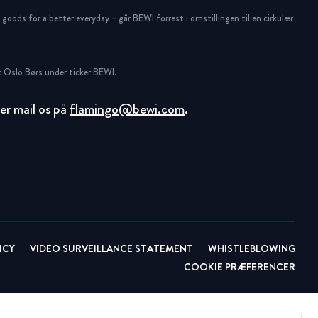
oods for a better everyday – går BEWI forrest i omstillingen til en cirkulær
 Oslo Børs under ticker BEWI.
ller mail os på
flamingo@bewi.com
.
ICY
VIDEO SURVEILLANCE STATEMENT
WHISTLEBLOWING
COOKIE PRÆFERENCER