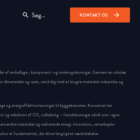
search
arrow_forward
KONTAKT OS
dør af emballage-, komponent- og isoleringsløsninger. Gennem en cirkulær
n råmaterialer og varer, samtidig med at brugte materialer indsamles og
ge og energieffektive løsninger til byggebranchen. Koncernen har
st og reduktion af CO₂-udledning – i kundeløsninger såvel som i egne
anvendte materialer og vedvarende energi. Innovation, samarbejde i
ltur er fundamentet, der driver langsigtet værdiskabelse.