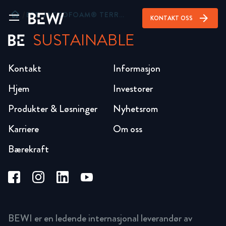
home
/
EPD JACKOFOAM® TERRA XPS
arrow_forward
KONTAKT OSS
SUSTAINABLE
Kontakt
Informasjon
Hjem
Investorer
Produkter & Løsninger
Nyhetsrom
Karriere
Om oss
Bærekraft
BEWI er en ledende internasjonal leverandør av