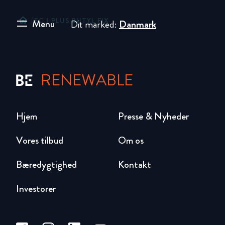
home
/
EC 1 PLUS BUTYL FIX
Menu
Dit marked:
Danmark
RENEWABLE
Hjem
Presse & Nyheder
Vores tilbud
Om os
Bæredygtighed
Kontakt
Investorer