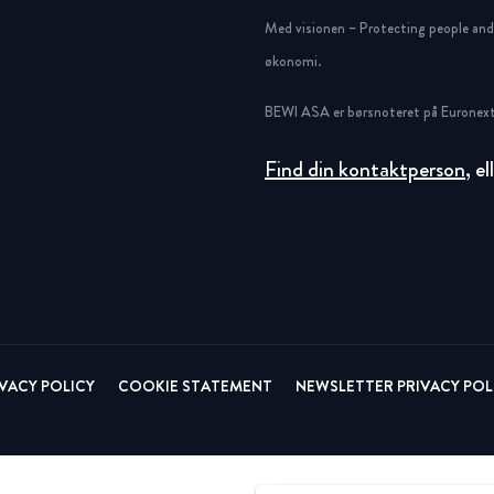
Circular
Acquisitions & investments
Med visionen – Protecting people and g
økonomi.
RAW
BEWI ASA er børsnoteret på Euronext
Find din kontaktperson
, e
IVACY POLICY
COOKIE STATEMENT
NEWSLETTER PRIVACY POL