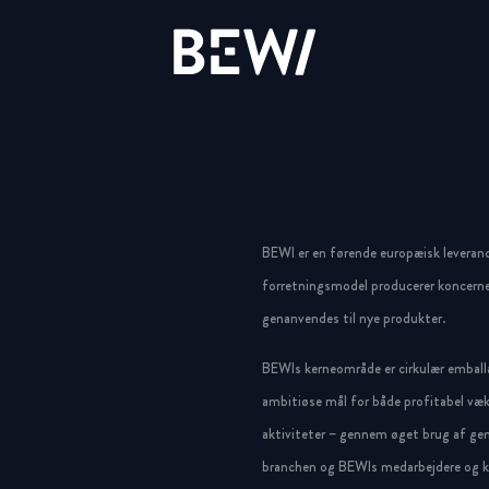
Løsninger & Brancher
Overblik
Overblik
Overblik
Aktien
Nyheder & Cases
BEWI Group
BEWI er en førende europæisk leveran
UDFORSK BEWI
forretningsmodel producerer koncerne
Rapporter & Præsentationer
Pressemeddelelser
History
genanvendes til nye produkter.
BEWIs kerneområde er cirkulær emballa
Insulation & Construction
Finansiering
Foto galleri
Board & Management
ambitiøse mål for både profitabel væk
Packaging
Selskabsledelse
Compliance
aktiviteter – gennem øget brug af gen
branchen og BEWIs medarbejdere og ku