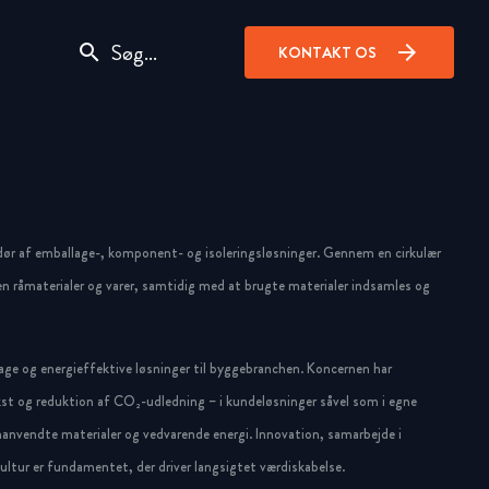
search
arrow_forward
KONTAKT OS
dør af emballage-, komponent- og isoleringsløsninger. Gennem en cirkulær
n råmaterialer og varer, samtidig med at brugte materialer indsamles og
ge og energieffektive løsninger til byggebranchen. Koncernen har
st og reduktion af CO₂-udledning – i kundeløsninger såvel som i egne
anvendte materialer og vedvarende energi. Innovation, samarbejde i
ltur er fundamentet, der driver langsigtet værdiskabelse.