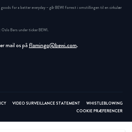
oods for a better everyday – går BEWI forrest i omstillingen til en cirkulær
 Oslo Børs under ticker BEWI.
ller mail os på
flamingo@bewi.com
.
ICY
VIDEO SURVEILLANCE STATEMENT
WHISTLEBLOWING
COOKIE PRÆFERENCER