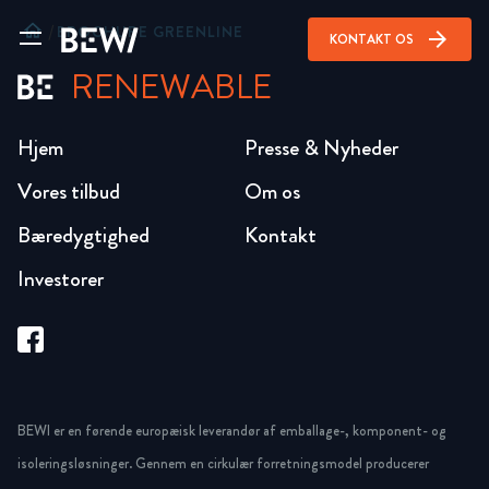
home
/
BROCHURE GREENLINE
arrow_forward
KONTAKT OS
RENEWABLE
Hjem
Presse & Nyheder
Vores tilbud
Om os
Bæredygtighed
Kontakt
Investorer
BEWI er en førende europæisk leverandør af emballage-, komponent- og
isoleringsløsninger. Gennem en cirkulær forretningsmodel producerer