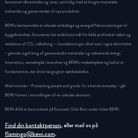
koncernen råmaterialer og varer, samtidig med at brugte materialer
indsamles og genanvendes til nye produkter.
BEWIs kerneområde er cirkulær emballage og energieffektive løsninger til
byggebranchen. Koncernen har ambitiøse mål for både profitabel vækst og
reduktion af CO₂-udledning – i kundeløsninger såvel som i egne aktiviteter
– gennem øget brug af genanvendte materialer og vedvarende energi.
Innovation, samarbejde i branchen og BEWIs medarbejdere og kultur er
fundamentet, der driver langsigtet værdiskabelse.
Med visionen – Protecting people and goods for a better everyday – går
BEWI forrest i omstillingen til en cirkulær økonomi.
BEWI ASA er børsnoteret på Euronext Oslo Børs under ticker BEWI.
Find din kontaktperson
, eller mail os på
flamingo@bewi.com
.