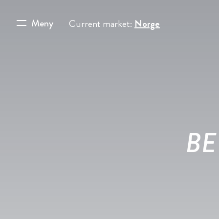
Meny
Current market:
Norge
BEW