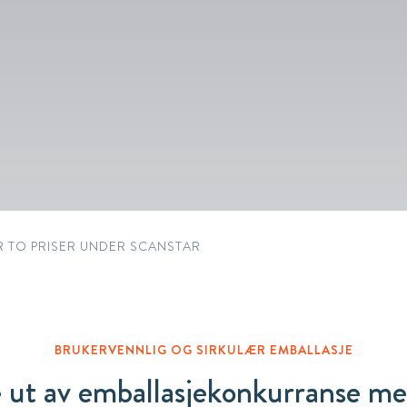
Circular
Acquisitions & investments
Automotive & Components
RAW
R TO PRISER UNDER SCANSTAR
BRUKERVENNLIG OG SIRKULÆR EMBALLASJE
 ut av emballasjekonkurranse med