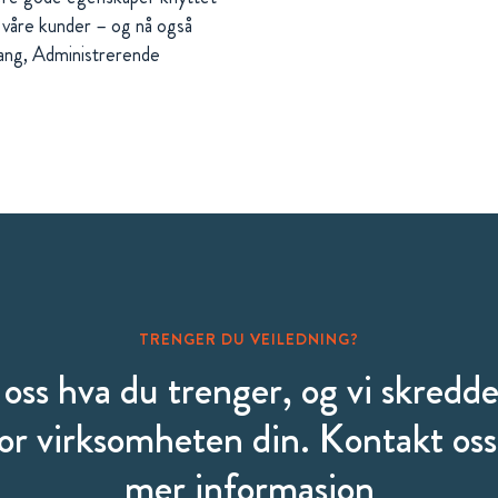
m våre kunder – og nå også
vang, Administrerende
TRENGER DU VEILEDNING?
 oss hva du trenger, og vi skredd
for virksomheten din. Kontakt oss 
mer informasjon