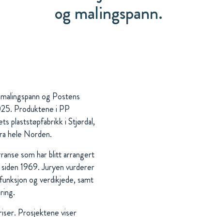
og malingspann.
s malingspann og Postens
2025. Produktene i PP
 plaststøpfabrikk i Stjørdal,
 fra hele Norden.
rranse som har blitt arrangert
 siden 1969. Juryen vurderer
 funksjon og verdikjede, samt
ring.
riser. Prosjektene viser