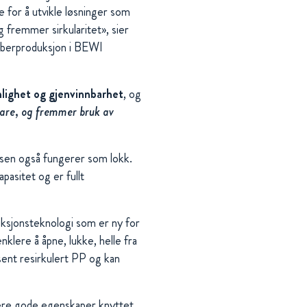
 for å utvikle løsninger som
 fremmer sirkularitet», sier
fiberproduksjon i BEWI
nlighet og gjenvinnbarhet
, og
ebare, og fremmer bruk av
ssen også fungerer som lokk.
pasitet og er fullt
uksjonsteknologi som er ny for
klere å åpne, lukke, helle fra
ent resirkulert PP og kan
flere gode egenskaper knyttet