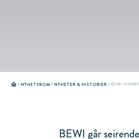
home
/
NYHETSROM
/
NYHETER & HISTORIER
/
BEWI VINNE
BEWI går seirende