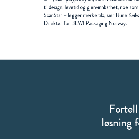
til design, levetid og gjenvinnbarhet, noe so
ScanStar – legger merke til», sier Rune Kvil
Direktør for BEWI Packaging Norway.
Fortell
løsning 