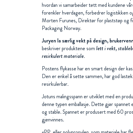
hvordan vi samarbeider tett med kundene våre
forenkler hverdagen, forbedrer logistikken og
Morten Furunes, Direktør for plaststøp og 
Packaging Norway.
Juryen la særlig vekt på design, brukerven
beskriver produktene som
lett i vekt, stabl
resirkulert materiale
.
Postens flykasse har en smart design der ka
Den er enkel å sette sammen, har god lasteka
resirkulerbar.
Jotuns malingsspann er utviklet med en prod
denne typen emballasje. Dette gjør spannet en
og stable. Spannet er produsert med 60 pros
gjenvinnes.
«PP, eller polypropylen, som materiale har 