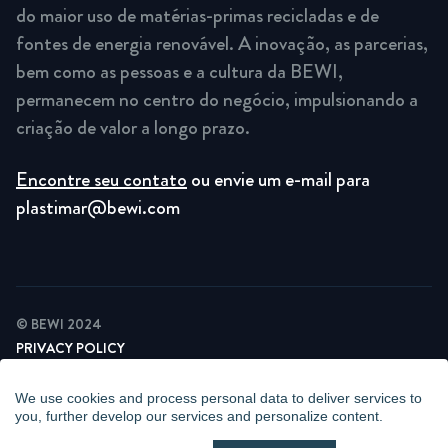
do maior uso de matérias-primas recicladas e de
fontes de energia renovável. A inovação, as parcerias,
bem como as pessoas e a cultura da BEWI,
permanecem no centro do negócio, impulsionando a
criação de valor a longo prazo.
Encontre seu contato
ou envie um e-mail para
plastimar@bewi.com
© BEWI 2024
PRIVACY POLICY
COOKIE STATEMENT
NEWSLETTER PRIVACY POLICY
We use cookies and process personal data to deliver services to
VIDEO SURVEILLANCE STATEMENT
you, further develop our services and personalize content.
WHISTLEBLOWING