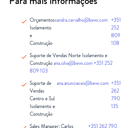
Para mais informações
Orçamentos
sandra.carvalho@bewi.com
+351
Isolamento
252
e
809
Construção
108
Suporte de Vendas Norte Isolamento e
Construção
ana.silva@bewi.com
+351 252
809 103
Suporte de
ana.anunciacao@bewi.com
+351
Vendas
262
Centro e Sul
790
Isolamento e
135
Construção
Sales Manager: Carlos
+351 262 790