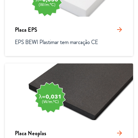
Placa EPS
arrow_forward
EPS BEWI Plastimar tem marcação CE
Placa Neoplas
arrow_forward