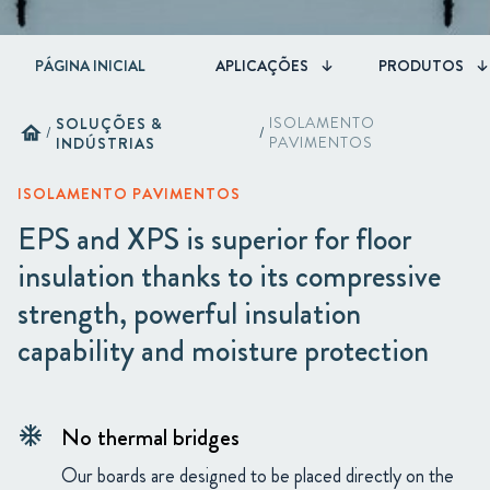
PÁGINA INICIAL
APLICAÇÕES
PRODUTOS
SOLUÇÕES &
ISOLAMENTO
home
/
/
INDÚSTRIAS
PAVIMENTOS
ISOLAMENTO PAVIMENTOS
EPS and XPS is superior for floor
insulation thanks to its compressive
strength, powerful insulation
capability and moisture protection
No thermal bridges
ac_unit
Our boards are designed to be placed directly on the