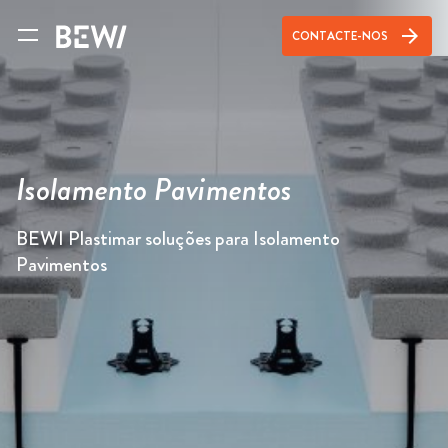
arrow_forward
CONTACTE-NOS
Isolamento Pavimentos
BEWI Plastimar soluções para Isolamento
Pavimentos