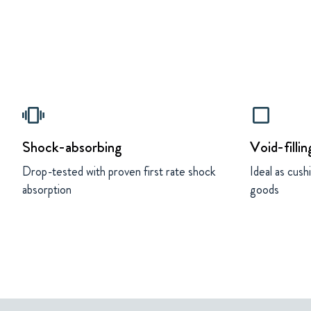
vibration
check_box_outline_blank
Shock-absorbing
Void-fillin
Drop-tested with proven first rate shock
Ideal as cus
absorption
goods