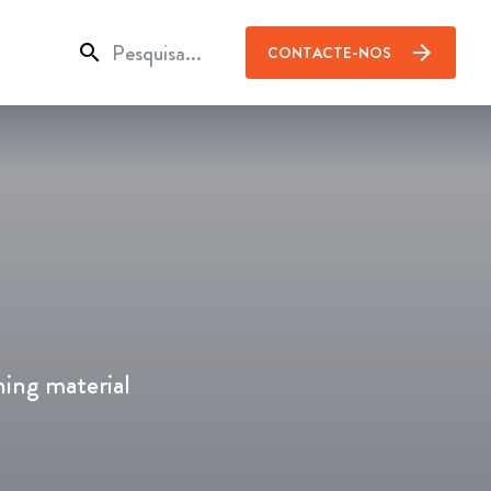
search
arrow_forward
CONTACTE-NOS
ning material