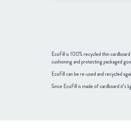
EcoFill is 100% recycled thin cardboard st
cushioning and protecting packaged goo
EcoFill can be re-used and recycled agai
Since EcoFill is made of cardboard it’s l