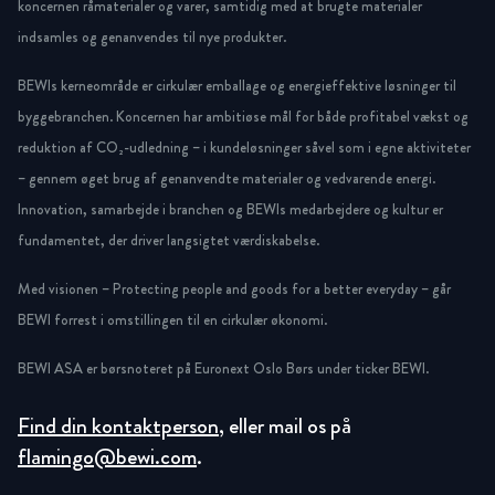
koncernen råmaterialer og varer, samtidig med at brugte materialer
indsamles og genanvendes til nye produkter.
BEWIs kerneområde er cirkulær emballage og energieffektive løsninger til
byggebranchen. Koncernen har ambitiøse mål for både profitabel vækst og
reduktion af CO₂-udledning – i kundeløsninger såvel som i egne aktiviteter
– gennem øget brug af genanvendte materialer og vedvarende energi.
Innovation, samarbejde i branchen og BEWIs medarbejdere og kultur er
fundamentet, der driver langsigtet værdiskabelse.
Med visionen – Protecting people and goods for a better everyday – går
BEWI forrest i omstillingen til en cirkulær økonomi.
BEWI ASA er børsnoteret på Euronext Oslo Børs under ticker BEWI.
Find din kontaktperson
, eller mail os på
flamingo@bewi.com
.