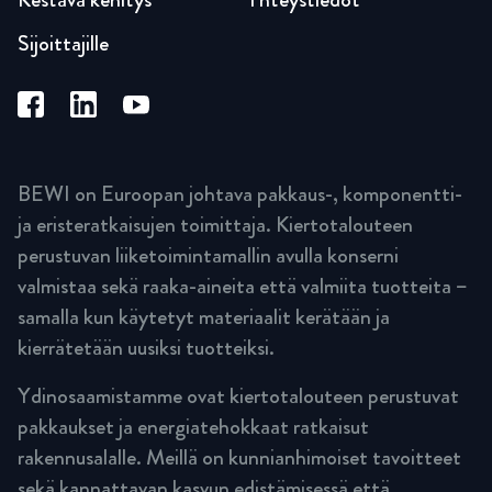
Sijoittajille
BEWI on Euroopan johtava pakkaus-, komponentti-
ja eristeratkaisujen toimittaja. Kiertotalouteen
perustuvan liiketoimintamallin avulla konserni
valmistaa sekä raaka-aineita että valmiita tuotteita –
samalla kun käytetyt materiaalit kerätään ja
kierrätetään uusiksi tuotteiksi.
Ydinosaamistamme ovat kiertotalouteen perustuvat
pakkaukset ja energiatehokkaat ratkaisut
rakennusalalle. Meillä on kunnianhimoiset tavoitteet
sekä kannattavan kasvun edistämisessä että