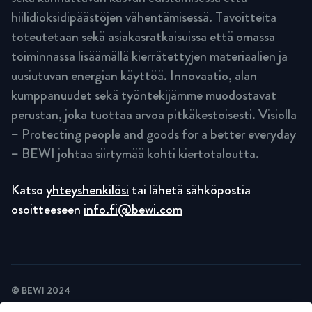
hiilidioksidipäästöjen vähentämisessä. Tavoitteita
toteutetaan sekä asiakasratkaisuissa että omassa
toiminnassa lisäämällä kierrätettyjen materiaalien ja
uusiutuvan energian käyttöä. Innovaatio, alan
kumppanuudet sekä työntekijämme muodostavat
perustan, joka tuottaa arvoa pitkäkestoisesti. Visiolla
– Protecting people and goods for a better everyday
– BEWI johtaa siirtymää kohti kiertotaloutta.
Katso
yhteyshenkilösi
tai lähetä sähköpostia
osoitteeseen
info.fi@bewi.com
© BEWI 2024
TIETOSUOJASELOSTE