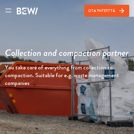
arrow_forward
OTA YHTEYTTÄ
Collection and compaction partner
You take care of everything from collection to
compaction. Suitable for e.g. waste management
companies