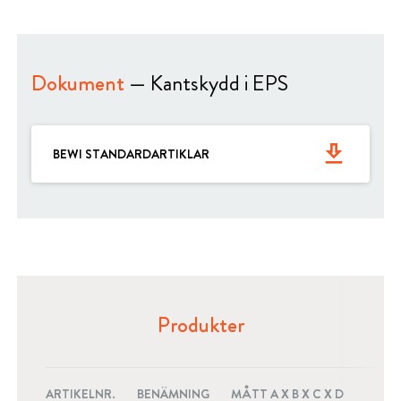
Dokument
— Kantskydd i EPS
get_app
BEWI STANDARDARTIKLAR
Produkter
ARTIKELNR.
BENÄMNING
MÅTT A X B X C X D
A