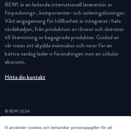
BEWI är en ledande internationell leverantör av
förpacknings-, komponenter- och isoleringslösningar.
Vårt engagemang för hållbarhet är integrerat i hela
värdekedjan, från produktion av råvaror och slutvaror
till återvinning av begagnade produkter. Guidad av
vår vision att skydda människor och varor för en
bättre vardag leder vi förändringen mot en cirkulär
ekonomi.
Hitta din kontakt
© BEWI 2024
INTEGRITETSPOLICY
COOKIEPOLICY
Vi använder cookies och behandlar personuppgifter för att
NYHETSBREV INTEGRITETSPOLICY