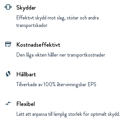
Skyddar
vibration
Effektivt skydd mot slag, stötar och andra
transportskador
Kostnadseffektivt
credit_score
Den låga vikten håller ner transportkostnader
Hållbart
wifi_protected_setup
Tillverkade av 100% återvinningsbar EPS
Flexibel
compare_arrows
Lätt att anpassa till lämplig storlek för optimalt skydd.