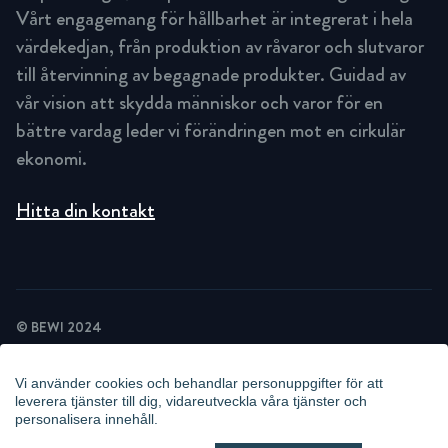
Vårt engagemang för hållbarhet är integrerat i hela
värdekedjan, från produktion av råvaror och slutvaror
till återvinning av begagnade produkter. Guidad av
vår vision att skydda människor och varor för en
bättre vardag leder vi förändringen mot en cirkulär
ekonomi.
Hitta din kontakt
© BEWI 2024
INTEGRITETSPOLICY
COOKIEPOLICY
Vi använder cookies och behandlar personuppgifter för att
NYHETSBREV INTEGRITETSPOLICY
leverera tjänster till dig, vidareutveckla våra tjänster och
POLICY VIDEOÖVERVAKNING
personalisera innehåll.
WHISTLEBLOWING