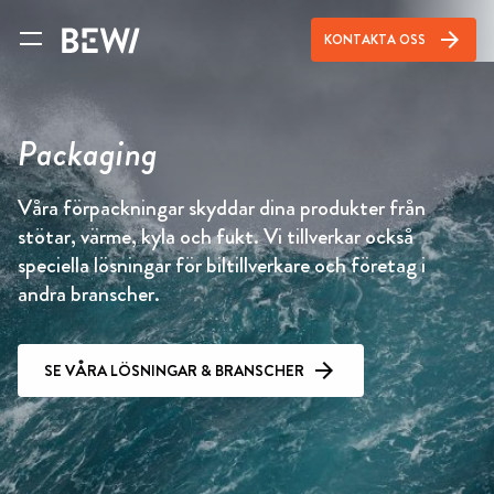
arrow_forward
KONTAKTA OSS
Packaging
Våra förpackningar skyddar dina produkter från
stötar, värme, kyla och fukt. Vi tillverkar också
speciella lösningar för biltillverkare och företag i
andra branscher.
SE VÅRA LÖSNINGAR & BRANSCHER