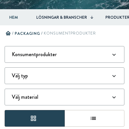
HEM
LÖSNINGAR & BRANSCHER
PRODUKTE
home
/
PACKAGING
/
KONSUMENTPRODUKTER
grid_view
list