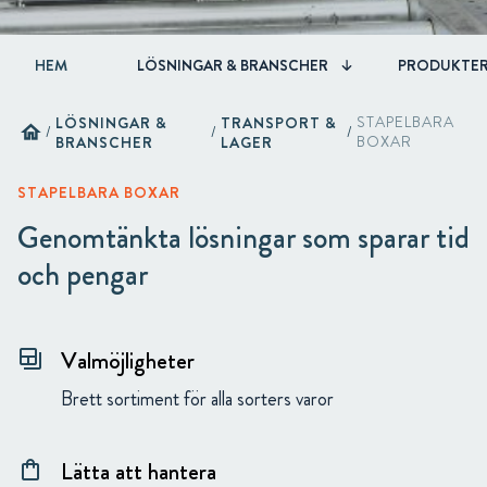
HEM
LÖSNINGAR & BRANSCHER
PRODUKTE
LÖSNINGAR &
TRANSPORT &
STAPELBARA
home
/
/
/
BRANSCHER
LAGER
BOXAR
STAPELBARA BOXAR
Genomtänkta lösningar som sparar tid
och pengar
Valmöjligheter
backup_table
Brett sortiment för alla sorters varor
Lätta att hantera
shopping_bag