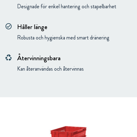
Designade för enkel hantering och stapelbarhet
Håller länge
check_circle_outline
Robusta och hygienska med smart dränering
Återvinningsbara
recycling
Kan återanvändas och återvinnas