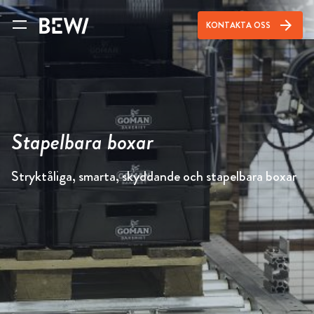
arrow_forward
KONTAKTA OSS
Stapelbara boxar
Stryktåliga, smarta, skyddande och stapelbara boxar