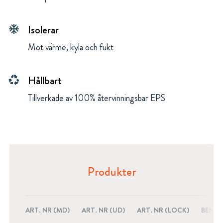
Isolerar
ac_unit
Mot värme, kyla och fukt
Hållbart
recycling
Tillverkade av 100% återvinningsbar EPS
Produkter
ART. NR (MD)
ART. NR (UD)
ART. NR (LOCK)
BENÄ