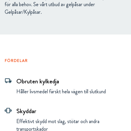
för alla behov. Se vårt utbud av gelpåsar under
Gelpåsar/Kylpåsar.
FÖRDELAR
Obruten kylkedja
local_shipping
Håller livsmedel färskt hela vägen till slutkund
Skyddar
vibration
Effektivt skydd mot slag, stötar och andra
transportskador