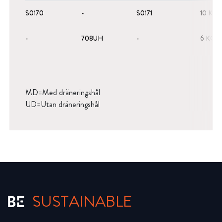
S0170
-
S0171
10 KG
-
708UH
-
6 KG 
MD=Med dräneringshål
UD=Utan dräneringshål
SUSTAINABLE