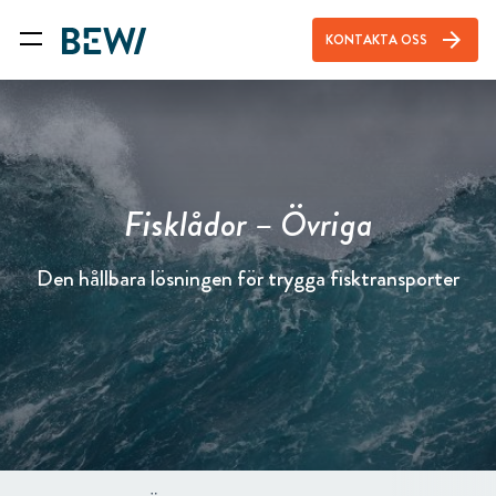
arrow_forward
KONTAKTA OSS
Fisklådor – Övriga
Den hållbara lösningen för trygga fisktransporter