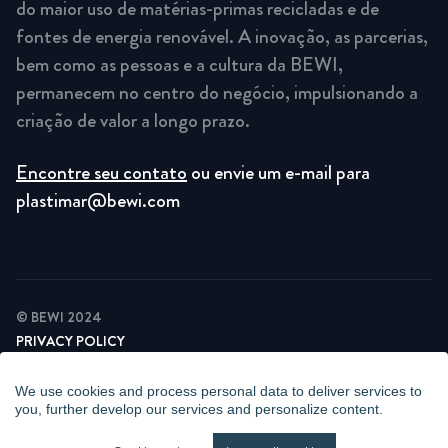
do maior uso de matérias-primas recicladas e de
fontes de energia renovável. A inovação, as parcerias,
bem como as pessoas e a cultura da BEWI,
permanecem no centro do negócio, impulsionando a
criação de valor a longo prazo.
Encontre seu contato
ou envie um e-mail para
plastimar@bewi.com
© BEWI 2024
PRIVACY POLICY
COOKIE STATEMENT
NEWSLETTER PRIVACY POLICY
We use cookies and process personal data to deliver services to
VIDEO SURVEILLANCE STATEMENT
you, further develop our services and personalize content.
WHISTLEBLOWING