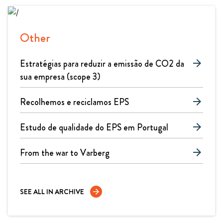
Other
Estratégias para reduzir a emissão de CO2 da
arrow_forward
sua empresa (scope 3)
Recolhemos e reciclamos EPS
arrow_forward
Estudo de qualidade do EPS em Portugal
arrow_forward
From the war to Varberg
arrow_forward
SEE ALL IN ARCHIVE
arrow_forward