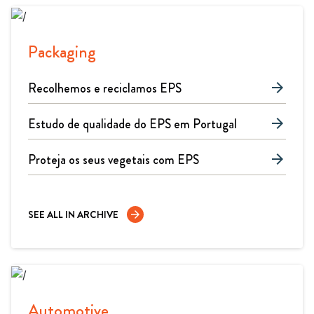
Packaging
Recolhemos e reciclamos EPS
arrow_forward
Estudo de qualidade do EPS em Portugal
arrow_forward
Proteja os seus vegetais com EPS
arrow_forward
SEE ALL IN ARCHIVE
arrow_forward
Automotive