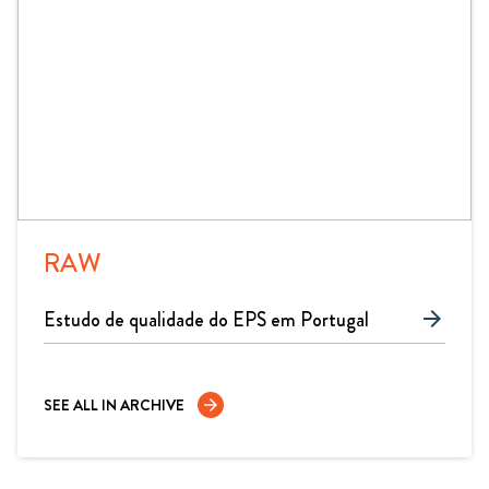
RAW
Estudo de qualidade do EPS em Portugal
arrow_forward
SEE ALL IN ARCHIVE
arrow_forward