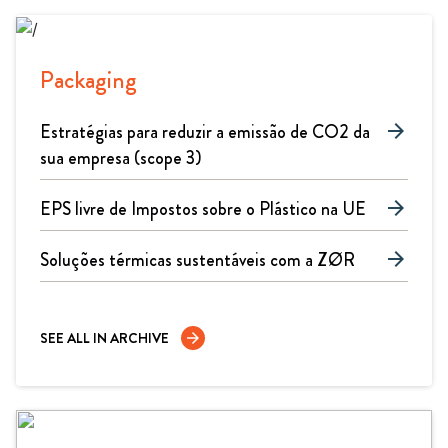
Packaging
Estratégias para reduzir a emissão de CO2 da
arrow_forward
sua empresa (scope 3)
EPS livre de Impostos sobre o Plástico na UE
arrow_forward
Soluções térmicas sustentáveis com a ZØR
arrow_forward
SEE ALL IN ARCHIVE
arrow_forward