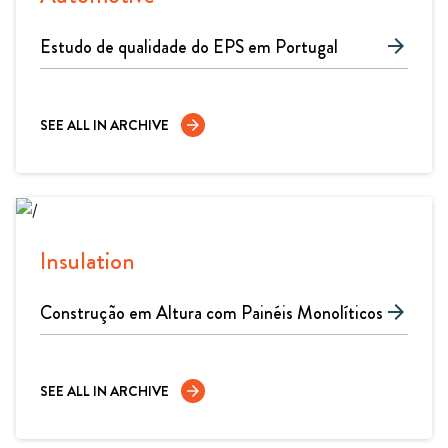
Estudo de qualidade do EPS em Portugal
arrow_forward
SEE ALL IN ARCHIVE
arrow_forward
Insulation
Construção em Altura com Painéis Monolíticos
arrow_forward
SEE ALL IN ARCHIVE
arrow_forward