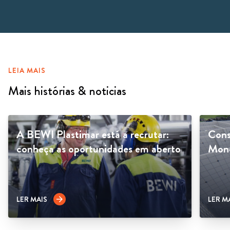
LEIA MAIS
Mais histórias & noticias
A BEWI Plastimar está a recrutar:
Cons
conheça as oportunidades em aberto
Mono
LER MAIS
LER M
arrow_forward