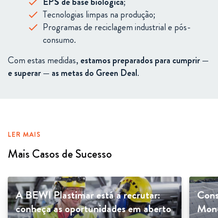
EPS
de
base
biológica
;
Tecnologias
limpas
na
produção;
Programas
de
reciclagem
industrial
e
pós-
consumo.
Com
estas
medidas,
estamos
preparados
para
cumprir —
e
superar —
as
metas
do
Green
Deal
.
LER MAIS
Mais Casos de Sucesso
A BEWI Plastimar está a recrutar:
Cons
conheça as oportunidades em aberto
Mono