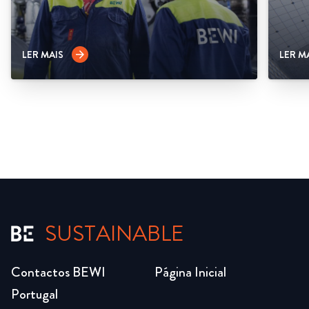
LER MAIS
LER M
arrow_forward
SUSTAINABLE
Contactos BEWI
Página Inicial
Portugal