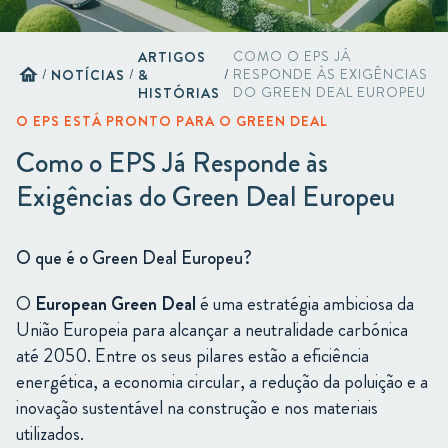
ARTIGOS
COMO O EPS JÁ
home
/
NOTÍCIAS
/
&
/
RESPONDE ÀS EXIGÊNCIAS
HISTÓRIAS
DO GREEN DEAL EUROPEU
O EPS ESTÁ PRONTO PARA O GREEN DEAL
Como o EPS Já Responde às
Exigências do Green Deal Europeu
O
que
é
o
Green
Deal
Europeu?
O
European
Green
Deal
é
uma
estratégia
ambiciosa
da
União
Europeia
para
alcançar
a
neutralidade
carbónica
até
2050.
Entre
os
seus
pilares
estão
a
eficiência
energética,
a
economia
circular,
a
redução
da
poluição
e
a
inovação
sustentável
na
construção
e
nos
materiais
utilizados.