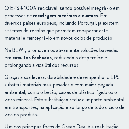
O
EPS
é
100%
reciclável,
sendo
possível
integrá-
lo
em
processos
de
reciclagem
mecânica
e
química
.
Em
diversos
países
europeus,
incluindo
Portugal,
já
existem
sistemas
de
recolha
que
permitem
recuperar
este
material
e
reintegrá-
lo
em
novos
ciclos
de
produção.
Na
BEWI,
promovemos
ativamente
soluções
baseadas
em
circuitos
fechados
,
reduzindo
o
desperdício
e
prolongando
a
vida
útil
dos
recursos.
Graças
à
sua
leveza,
durabilidade
e
desempenho,
o
EPS
substitui
materiais
mais
pesados
e
com
maior
pegada
ambiental,
como
o
betão, caixas de plástico rígido
ou
o
vidro
mineral.
Esta
substituição
reduz
o
impacto
ambiental
em
transportes,
na
aplicação
e
ao
longo
de
todo
o
ciclo
de
vida
do
produto.
Um dos principais focos do Green Deal é a reabilitação