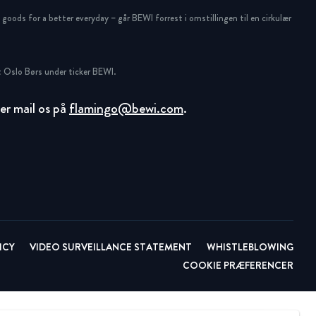
oods for a better everyday – går BEWI forrest i omstillingen til en cirkulær
 Oslo Børs under ticker BEWI.
ller mail os på
flamingo@bewi.com
.
ICY
VIDEO SURVEILLANCE STATEMENT
WHISTLEBLOWING
COOKIE PRÆFERENCER