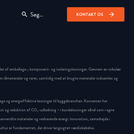
search
arrow_forward
KONTAKT OS
dør af emballage-, komponent- og isoleringsløsninger. Gennem en cirkulær
n råmaterialer og varer, samtidig med at brugte materialer indsamles og
ge og energieffektive løsninger til byggebranchen. Koncernen har
st og reduktion af CO₂-udledning – i kundeløsninger såvel som i egne
anvendte materialer og vedvarende energi. Innovation, samarbejde i
ltur er fundamentet, der driver langsigtet værdiskabelse.