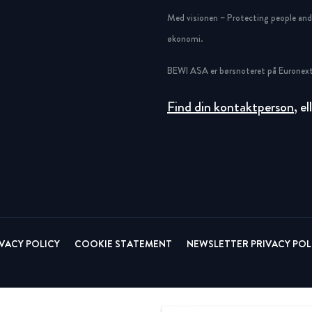
Circular
Acquisitions & investments
Med visionen – Protecting people and g
økonomi.
RAW
BEWI ASA er børsnoteret på Euronext
Find din kontaktperson
, e
IVACY POLICY
COOKIE STATEMENT
NEWSLETTER PRIVACY POL