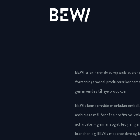
Løsninger & Brancher
Overblik
Overblik
Overblik
Aktien
Nyheder & Cases
BEWI Group
BEWI er en førende europæisk leveran
UDFORSK BEWI
forretningsmodel producerer koncerne
Rapporter & Præsentationer
Pressemeddelelser
History
genanvendes til nye produkter.
BEWIs kerneområde er cirkulær emballa
Insulation & Construction
Finansiering
Foto galleri
Board & Management
ambitiøse mål for både profitabel væk
Packaging
Selskabsledelse
Compliance
aktiviteter – gennem øget brug af gen
branchen og BEWIs medarbejdere og ku