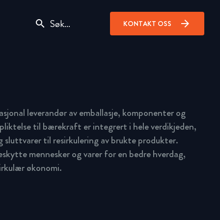
search
arrow_forward
KONTAKT OSS
asjonal leverandør av emballasje, komponenter og
pliktelse til bærekraft er integrert i hele verdikjeden,
 sluttvarer til resirkulering av brukte produkter.
beskytte mennesker og varer for en bedre hverdag,
sirkulær økonomi.