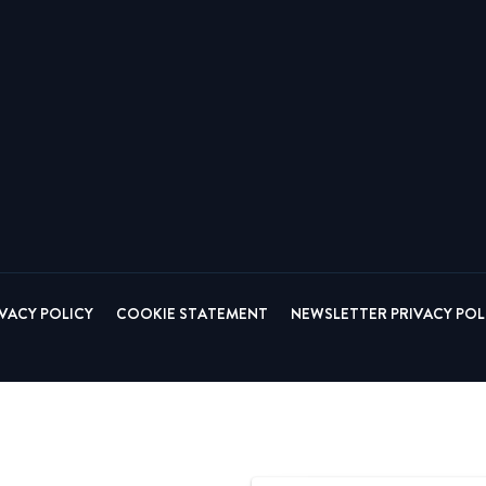
Circular
Acquisitions & investments
Automotive & Components
RAW
IVACY POLICY
COOKIE STATEMENT
NEWSLETTER PRIVACY POL