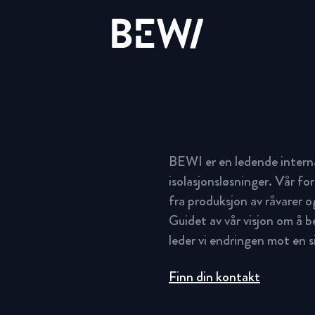
Løsninger & Bransjer
Oversikt
Oversikt
Oversikt
BEWI er en ledende intern
Aksjen
Nyheter & Historier
BEWI Group
isolasjonsløsninger. Vår for
OPPDAG BEWI
fra produksjon av råvarer og
Rapporter & Presentasjoner
Pressemeldinger
History
Guidet av vår visjon om å 
leder vi endringen mot en 
Insulation & Construction
Finansiering
Bildegalleri
Compliance
Finn din kontakt
Packaging
Eierstyring & Selskapsledelse
Board & Management