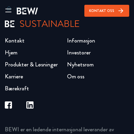
home
/
MAIN
arrow_forward
KONTAKT OSS
SUSTAINABLE
Kontakt
Informasjon
Hjem
Investorer
Produkter & Løsninger
Nyhetsrom
Karriere
Om oss
Bærekraft
BEWI er en ledende internasjonal leverandør av