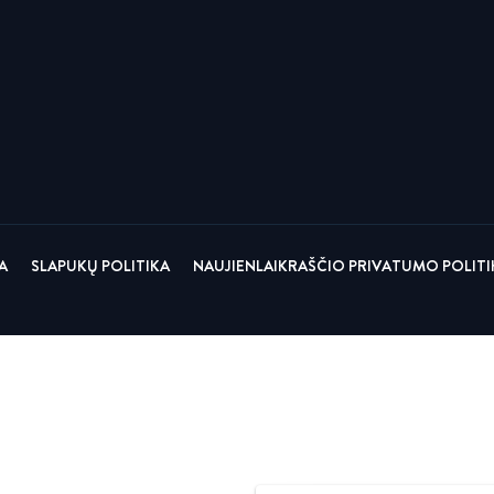
Pakuotės
Įsigijimai ir investicijos
RAW
A
SLAPUKŲ POLITIKA
NAUJIENLAIKRAŠČIO PRIVATUMO POLITI