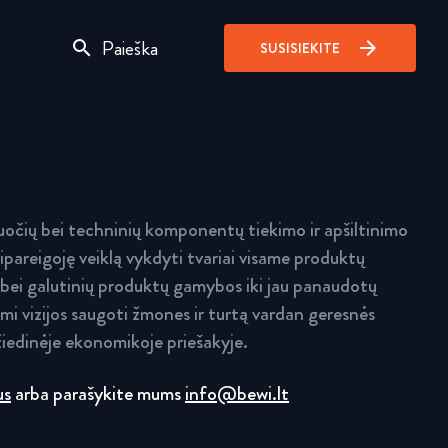
search
arrow_forward
SUSISIEKITE
očių bei techninių komponentų tiekimo ir apšiltinimo
ipareigoję veiklą vykdyti tvariai visame produktų
 bei galutinių produktų gamybos iki jau panaudotų
i vizijos saugoti žmones ir turtą vardan geresnės
iedinėje ekonomikoje priešakyje.
us
arba parašykite mums
info@bewi.lt