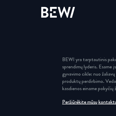
Sprendimai ir veiklos sritys
Apžvalga
BEWI yra tarptautinis paku
Akcininkai
sprendimų lyderis. Esame įs
ATRASKITE BEWI
gyvavimo cikle: nuo žaliavų
Ataskaitos ir pristatymai
produktų perdirbimo. Vedam
kasdienos einame pokyčių ž
Termoizoliacija
Finansai
Peržiūrėkite mūsų kontakt
Daugiasluoksnės plokštės
Valdymas