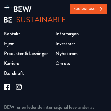
home
/
ABOUT
arrow_forward
KONTAKT OSS
SUSTAINABLE
Kontakt
Informasjon
Hjem
Investorer
Produkter & Løsninger
Nyhetsrom
Karriere
Om oss
Bærekraft
BEWI er en ledende internasjonal leverandør av