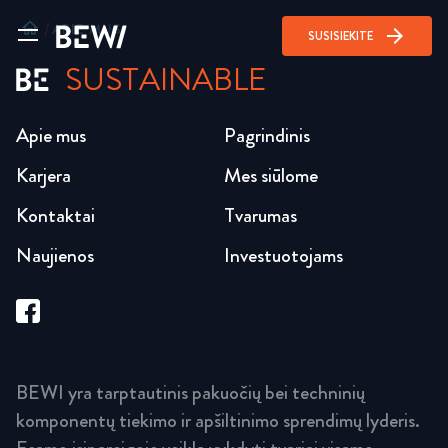
home
/
APIE MUS
arrow_forward
SUSISIEKITE
SUSTAINABLE
Apie mus
Pagrindinis
Karjera
Mes siūlome
Kontaktai
Tvarumas
Naujienos
Investuotojams
BEWI yra tarptautinis pakuočių bei techninių
komponentų tiekimo ir apšiltinimo sprendimų lyderis.