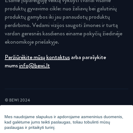
Esame įsipareigoję veiklą vykdyti tvariai visame
produktų gyvavimo cikle: nuo žaliavų bei galutinių
produktų gamybos iki jau panaudotų produktų
perdirbimo. Vedami vizijos saugoti žmones ir turtą
vardan geresnės kasdienos einame pokyčių žiedinėje
ekonomikoje priešakyje.
Peržiūrėkite mūsų kontaktus
arba parašykite
mums
info@bewi.lt
© BEWI 2024
PRIVATUMO POLITIKA
SLAPUKŲ POLITIKA
Mes naudojame slapukus ir apdorojame asmeninius duomenis,
NAUJIENLAIKRAŠČIO PRIVATUMO POLITIKA
kad galėtume jums teikti paslaugas, toliau tobulinti mūsų
STEBĖJIMAS VAIZDO KAMEROMIS
paslaugas ir pritaikyti turinį.