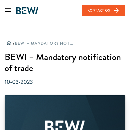
arrow_forward
KONTAKT OS
home
/
BEWI – MANDATORY NOTIFICATION OF TRADE
BEWI – Mandatory notification
of trade
10-03-2023