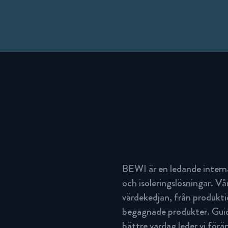
BEWI är en ledande intern
och isoleringslösningar. Vå
värdekedjan, från produktio
begagnade produkter. Guida
bättre vardag leder vi för