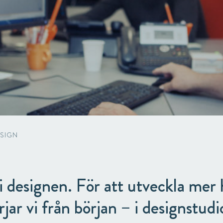
Automotive & Components
Acquisitions & investments
RAW
ESIGN
i designen. För att utveckla mer
rjar vi från början – i designstudi