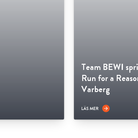
Team BEWI spri
Run for a Reason
Varberg
LÄS MER
arrow_forward