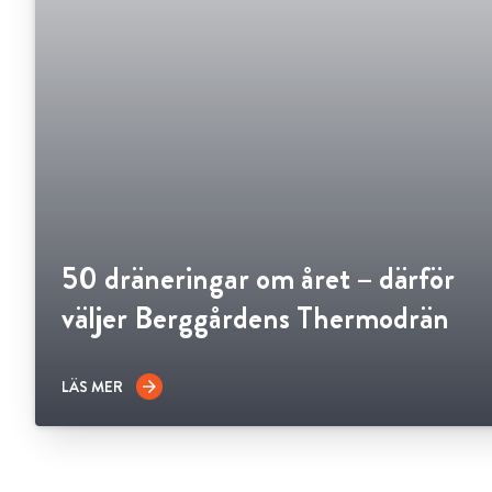
50 dräneringar om året – därför
väljer Berggårdens Thermodrän
LÄS MER
arrow_forward