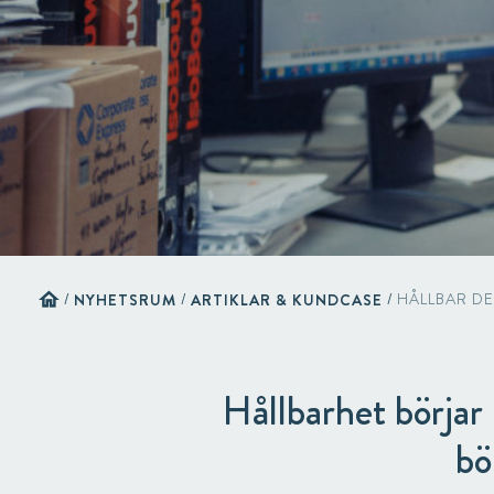
home
/
NYHETSRUM
/
ARTIKLAR & KUNDCASE
/
HÅLLBAR D
Hållbarhet börjar 
bö