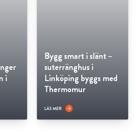
Bygg smart i slänt –
nger
suterränghus i
 i
Linköping byggs med
Thermomur
LÄS MER
arrow_forward