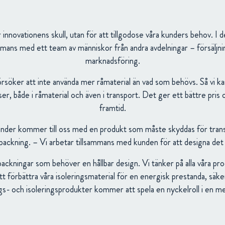
r innovationens skull, utan för att tillgodose våra kunders behov. I 
ammans med ett team av människor från andra avdelningar – försäljn
marknadsföring.
örsöker att inte använda mer råmaterial än vad som behövs. Så vi k
er, både i råmaterial och även i transport. Det ger ett bättre pris 
framtid.
nder kommer till oss med en produkt som måste skyddas för transpor
örpackning. – Vi arbetar tillsammans med kunden för att designa det 
packningar som behöver en hållbar design. Vi tänker på alla våra pro
att förbättra våra isoleringsmaterial för en energisk prestanda, säke
s- och isoleringsprodukter kommer att spela en nyckelroll i en mer