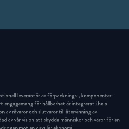
ationell leverantör av förpacknings-, komponenter-
rt engagemang för hållbarhet är integrerat i hela
n av råvaror och slutvaror till återvinning av
d av vår vision att skydda människor och varor för en
ändringen mot en cirkulär ekonomi.