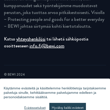
kumppanuudet sekä työntekijämme muodostavat
perustan, joka tuottaa arvoa pitkäkestoisesti. Visiolla
– Protecting people and goods for a better everyday
– BEWI johtaa siirtymää kohti kiertotaloutta.
Katso
yhteyshenkilösi
tai lähetä sähköpostia
osoitteeseen
info.fi@bewi.com
© BEWI 2024
TIETOSUOJASELOSTE
EVÄSTESELOSTE
Käytämme evästeitä ja käsittelemme henkilötietoja tarjotaksemme
UUTISKIRJEIDEN TIETOSUOJAKÄYTÄNTÖ
palveluja sinulle, kehittääksemme palvelujamme edelleen ja
KAMERAVALVONTAILMOITUS
personoidaksemme sisältöä.
WHISTLEBLOWING
HALLITSE EVÄSTEITÄ
Evästeasetukset
Hyväksy kaikki evästeet