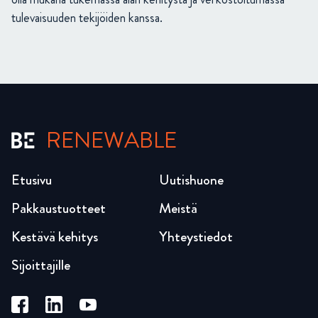
tulevaisuuden tekijöiden kanssa.
RENEWABLE
Etusivu
Uutishuone
Pakkaustuotteet
Meistä
Kestävä kehitys
Yhteystiedot
Sijoittajille