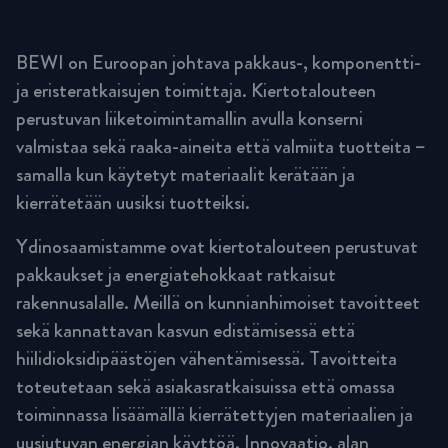
BEWI on Euroopan johtava pakkaus-, komponentti-
ja eristeratkaisujen toimittaja. Kiertotalouteen
perustuvan liiketoimintamallin avulla konserni
valmistaa sekä raaka-aineita että valmiita tuotteita –
samalla kun käytetyt materiaalit kerätään ja
kierrätetään uusiksi tuotteiksi.
Ydinosaamistamme ovat kiertotalouteen perustuvat
pakkaukset ja energiatehokkaat ratkaisut
rakennusalalle. Meillä on kunnianhimoiset tavoitteet
sekä kannattavan kasvun edistämisessä että
hiilidioksidipäästöjen vähentämisessä. Tavoitteita
toteutetaan sekä asiakasratkaisuissa että omassa
toiminnassa lisäämällä kierrätettyjen materiaalien ja
uusiutuvan energian käyttöä. Innovaatio, alan