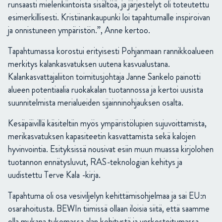
runsaasti mielenkiintoista sisältöä, ja järjestelyt oli toteutettu
esimerkillisesti. Kristiinankaupunki loi tapahtumalle inspiroivan
ja onnistuneen ympäristön.”, Anne kertoo.
Tapahtumassa korostui erityisesti Pohjanmaan rannikkoalueen
merkitys kalankasvatuksen uutena kasvualustana.
Kalankasvattajaliiton toimitusjohtaja Janne Sankelo painotti
alueen potentiaalia ruokakalan tuotannossa ja kertoi uusista
suunnitelmista merialueiden sijainninohjauksen osalta.
Kesäpäivillä käsiteltiin myös ympäristölupien sujuvoittamista,
merikasvatuksen kapasiteetin kasvattamista sekä kalojen
hyvinvointia. Esityksissä nousivat esiin muun muassa kirjolohen
tuotannon ennätysluvut, RAS-teknologian kehitys ja
uudistettu Terve Kala -kirja.
Tapahtuma oli osa vesiviljelyn kehittämisohjelmaa ja sai EU:n
osarahoitusta. BEWIn tiimissä ollaan iloisia siitä, että saamme
olla mukana tukemassa alan kehitystä ja verkostoitumassa