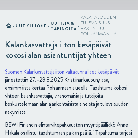
KALATALOUDEN
UUTISIA &
TULEVAISUUS
home
/
UUTISHUONE
/
/
TARINOITA
RAKENTUU
POHJANMAALLA
Kalankasvattajaliiton kesäpäivät
kokosi alan asiantuntijat yhteen
Suomen Kalankasvattajaliiton valtakunnalliset kesäpäivät
järjestettiin 27.–28.8.2025 Kristiinankaupungissa,
ensimmäistä kertaa Pohjanmaan alueella. Tapahtuma kokosi
yhteen kalankasvattajia, viranomaisia ja tutkijoita
keskustelemaan alan ajankohtaisista aiheista ja tulevaisuuden
näkymistä.
BEWI Finlandin elintarvikepakkausten myyntipäällikkö Anne
Hakala osallistui tapahtumaan paikan päällä. ”Tapahtuma tarjosi