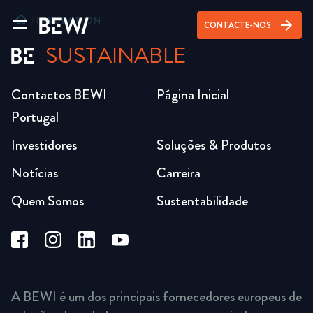
home
/
INSULATION
arrow_forward
CONTACTE-NOS
SUSTAINABLE
Contactos BEWI
Página Inicial
Portugal
Investidores
Soluções & Produtos
Notícias
Carreira
Quem Somos
Sustentabilidade
A BEWI é um dos principais fornecedores europeus de