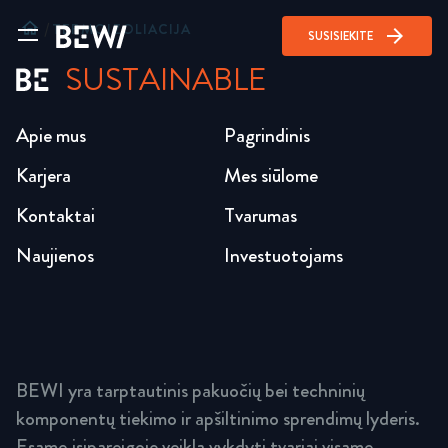
home
/
TERMOIZOLIACIJA
arrow_forward
SUSISIEKITE
SUSTAINABLE
Apie mus
Pagrindinis
Karjera
Mes siūlome
Kontaktai
Tvarumas
Naujienos
Investuotojams
BEWI yra tarptautinis pakuočių bei techninių
komponentų tiekimo ir apšiltinimo sprendimų lyderis.
Esame įsipareigoję veiklą vykdyti tvariai visame