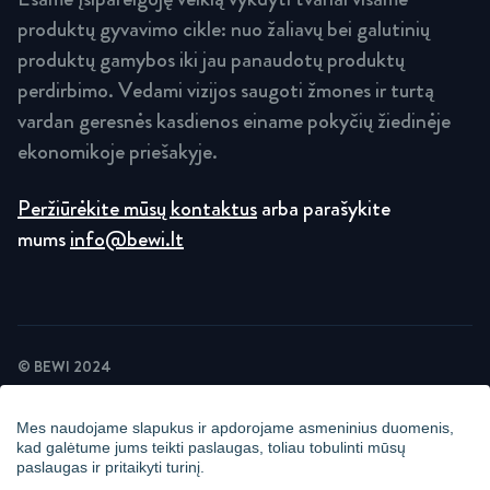
produktų gyvavimo cikle: nuo žaliavų bei galutinių
produktų gamybos iki jau panaudotų produktų
perdirbimo. Vedami vizijos saugoti žmones ir turtą
vardan geresnės kasdienos einame pokyčių žiedinėje
ekonomikoje priešakyje.
Peržiūrėkite mūsų kontaktus
arba parašykite
mums
info@bewi.lt
© BEWI 2024
PRIVATUMO POLITIKA
SLAPUKŲ POLITIKA
Mes naudojame slapukus ir apdorojame asmeninius duomenis,
NAUJIENLAIKRAŠČIO PRIVATUMO POLITIKA
kad galėtume jums teikti paslaugas, toliau tobulinti mūsų
STEBĖJIMAS VAIZDO KAMEROMIS
paslaugas ir pritaikyti turinį.
PRANEŠIMŲ APLINKA