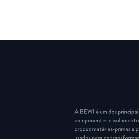
A BEWI é um dos principai
componentes e isolamento.
produz matérias-primas e p
usados para os transforma