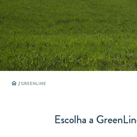
home
/
GREENLINE
Escolha a GreenLine