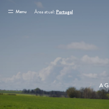
Menu
Área atual:
Portugal
A G