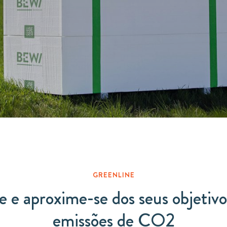
Circular
Acquisitions & investments
Board & Management
RAW
GREENLINE
 e aproxime-se dos seus objetivo
emissões de CO2