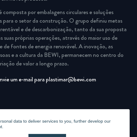
é composta por embalagens circulares e soluções
 para o setor da construção. O grupo definiu metas
rentável e de descarbonização, tanto da sua proposta
s suas próprias operações, através do maior uso de
e de fontes de energia renovável. A inovação, as
ssoas e a cultura da BEWI, permanecem no centro do
riação de valor a longo prazo.
nvie um e-mail para plastimar@bewi.com
onal data to deliver services to you, further develop our
t.