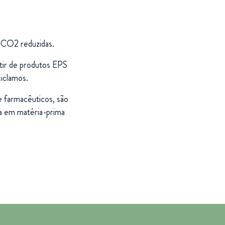
 CO2 reduzidas.
rtir de produtos EPS
iclamos.
e farmacêuticos, são
a em matéria-prima