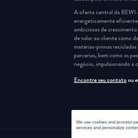
A oferta central da BEWI 
energeticamente eficientes
ambiciosas de crescimento 
de valor ao cliente como da
matérias-primas recicladas 
parcerias, bem como as pe
negócio, impulsionando a c
Encontre seu contato
ou e
We use cookies and process pers
services and personalize conten