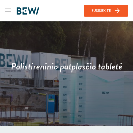
arrow_forward
SUSISIEKITE
Polistireninio putplasčio tabletė