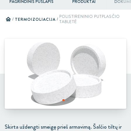
PAGRINDINIS PUSLAPIS
PRODUKTAI
DOKUME
POLISTIRENINIO PUTPLASČIO
home
/
TERMOIZOLIACIJA
/
TABLETĖ
Skirta uždengti smeigę prieš armavimą. Šalčio tiltų ir