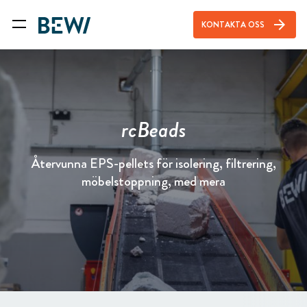
arrow_forward
KONTAKTA OSS
rcBeads
Återvunna EPS-pellets för isolering, filtrering,
möbelstoppning, med mera