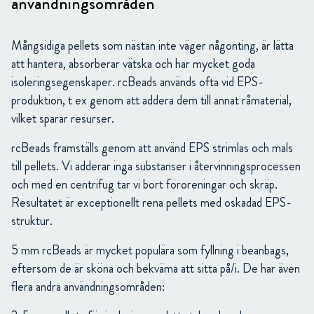
användningsområden
Mångsidiga pellets som nästan inte väger någonting, är lätta
att hantera, absorberar vätska och har mycket goda
isoleringsegenskaper. rcBeads används ofta vid EPS-
produktion, t ex genom att addera dem till annat råmaterial,
vilket sparar resurser.
rcBeads framställs genom att använd EPS strimlas och mals
till pellets. Vi adderar inga substanser i återvinningsprocessen
och med en centrifug tar vi bort föroreningar och skräp.
Resultatet är exceptionellt rena pellets med oskadad EPS-
struktur.
5 mm rcBeads är mycket populära som fyllning i beanbags,
eftersom de är sköna och bekväma att sitta på/i. De har även
flera andra användningsområden: