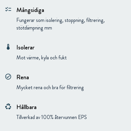
Mångsidiga
checklist
Fungerar som isolering, stoppning, filtrering,
stötdämpning mm
Isolerar
thermostat
Mot värme, kyla och fukt
Rena
check_circle
Mycket rena och bra för filtrering
Hållbara
recycling
Tillverkad av 100% återvunnen EPS