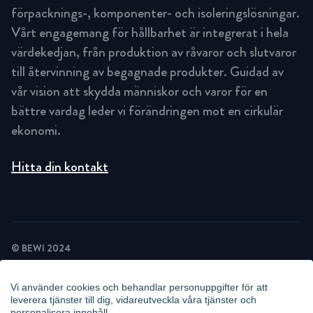
förpacknings-, komponenter- och isoleringslösningar.
Vårt engagemang för hållbarhet är integrerat i hela
värdekedjan, från produktion av råvaror och slutvaror
till återvinning av begagnade produkter. Guidad av
vår vision att skydda människor och varor för en
bättre vardag leder vi förändringen mot en cirkulär
ekonomi.
Hitta din kontakt
© BEWI 2024
INTEGRITETSPOLICY
COOKIEPOLICY
Vi använder cookies och behandlar personuppgifter för att
NYHETSBREV INTEGRITETSPOLICY
leverera tjänster till dig, vidareutveckla våra tjänster och
POLICY VIDEOÖVERVAKNING
personalisera innehåll.