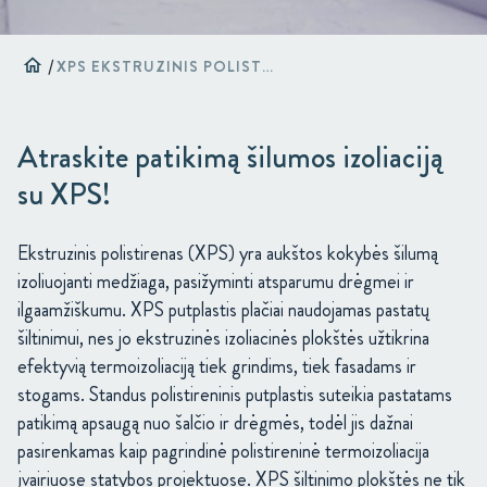
home
/
XPS EKSTRUZINIS POLISTIRENAS
Atraskite patikimą šilumos izoliaciją
su XPS!
Ekstruzinis polistirenas (XPS) yra aukštos kokybės šilumą
izoliuojanti medžiaga, pasižyminti atsparumu drėgmei ir
ilgaamžiškumu. XPS putplastis plačiai naudojamas pastatų
šiltinimui, nes jo ekstruzinės izoliacinės plokštės užtikrina
efektyvią termoizoliaciją tiek grindims, tiek fasadams ir
stogams. Standus polistireninis putplastis suteikia pastatams
patikimą apsaugą nuo šalčio ir drėgmės, todėl jis dažnai
pasirenkamas kaip pagrindinė polistireninė termoizoliacija
įvairiuose statybos projektuose. XPS šiltinimo plokštės ne tik