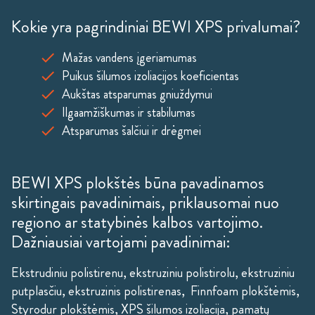
Kokie yra pagrindiniai BEWI XPS privalumai?
Mažas vandens įgeriamumas
Puikus šilumos izoliacijos koeficientas
Aukštas atsparumas gniuždymui
Ilgaamžiškumas ir stabilumas
Atsparumas šalčiui ir drėgmei
BEWI XPS plokštės būna pavadinamos
skirtingais pavadinimais, priklausomai nuo
regiono ar statybinės kalbos vartojimo.
Dažniausiai vartojami pavadinimai:
Ekstrudiniu polistirenu, ekstruziniu polistirolu, ekstruziniu
putplasčiu, ekstruzinis polistirenas, Finnfoam plokštėmis,
Styrodur plokštėmis, XPS šilumos izoliacija, pamatų