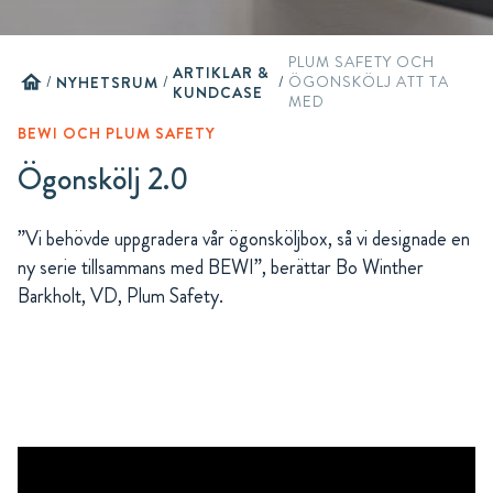
PLUM SAFETY OCH
ARTIKLAR &
home
/
NYHETSRUM
/
/
ÖGONSKÖLJ ATT TA
KUNDCASE
MED
BEWI OCH PLUM SAFETY
Ögonskölj 2.0
”Vi behövde uppgradera vår ögonsköljbox, så vi designade en
ny serie tillsammans med BEWI”, berättar Bo Winther
Barkholt, VD, Plum Safety.