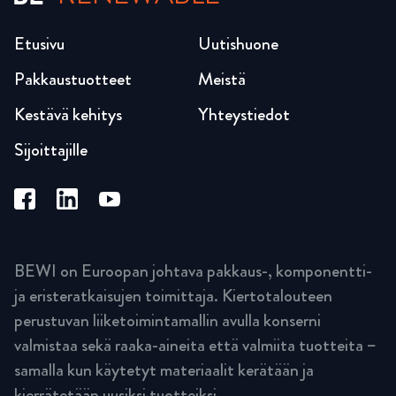
Etusivu
Uutishuone
Pakkaustuotteet
Meistä
Kestävä kehitys
Yhteystiedot
Sijoittajille
BEWI on Euroopan johtava pakkaus-, komponentti-
ja eristeratkaisujen toimittaja. Kiertotalouteen
perustuvan liiketoimintamallin avulla konserni
valmistaa sekä raaka-aineita että valmiita tuotteita –
samalla kun käytetyt materiaalit kerätään ja
kierrätetään uusiksi tuotteiksi.