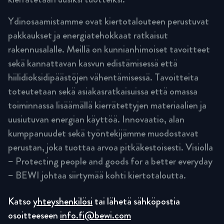
Ydinosaamistamme ovat kiertotalouteen perustuvat
pakkaukset ja energiatehokkaat ratkaisut
rakennusalalle. Meillä on kunnianhimoiset tavoitteet
sekä kannattavan kasvun edistämisessä että
hiilidioksidipäästöjen vähentämisessä. Tavoitteita
toteutetaan sekä asiakasratkaisuissa että omassa
toiminnassa lisäämällä kierrätettyjen materiaalien ja
uusiutuvan energian käyttöä. Innovaatio, alan
kumppanuudet sekä työntekijämme muodostavat
perustan, joka tuottaa arvoa pitkäkestoisesti. Visiolla
– Protecting people and goods for a better everyday
– BEWI johtaa siirtymää kohti kiertotaloutta.
Katso
yhteyshenkilösi
tai lähetä sähköpostia
osoitteeseen
info.fi@bewi.com