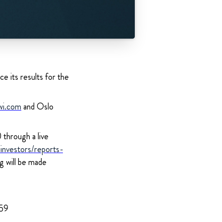
e its results for the
wi.com
and Oslo
through a live
nvestors/reports-
ng will be made
959