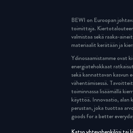
BEWI on Euroopan johtava 
toimittaja. Kiertotalouteen
valmistaa sekä raaka-aineit
materiaalit kerätään ja kier
Ydinosaamistamme ovat kie
energiatehokkaat ratkaisut
sekä kannattavan kasvun ed
vähentämisessä. Tavoitteit
toiminnassa lisäämällä kier
käyttöä. Innovaatio, ala
perustan, joka tuottaa arvo
goods for a better everyda
Katso
yhteyshenkilösi
tai 