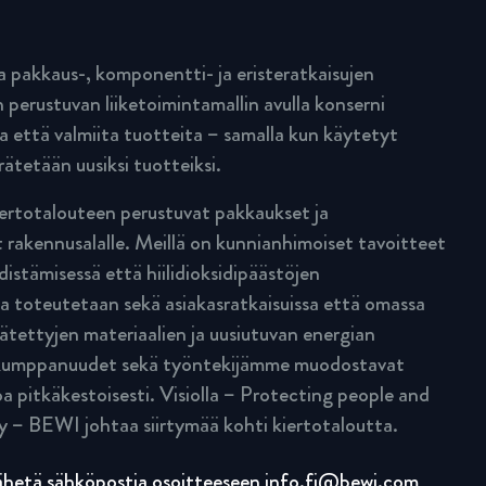
pakkaus-, komponentti- ja eristeratkaisujen
 perustuvan liiketoimintamallin avulla konserni
a että valmiita tuotteita – samalla kun käytetyt
rätetään uusiksi tuotteiksi.
rtotalouteen perustuvat pakkaukset ja
 rakennusalalle. Meillä on kunnianhimoiset tavoitteet
istämisessä että hiilidioksidipäästöjen
a toteutetaan sekä asiakasratkaisuissa että omassa
rätettyjen materiaalien ja uusiutuvan energian
n kumppanuudet sekä työntekijämme muodostavat
a pitkäkestoisesti. Visiolla – Protecting people and
y – BEWI johtaa siirtymää kohti kiertotaloutta.
lähetä sähköpostia osoitteeseen
info.fi@bewi.com