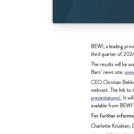
BEWI, a leading provi
third quarter of 2
The results will be
Børs’ news site,
www
CEO Christian Bekken
webcast. The link to
presentations/
.
It wil
available from BEWI’
For further informa
Charlotte Knudsen, 