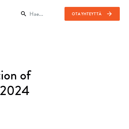
search
arrow_forward
OTA YHTEYTTÄ
ion of
f 2024