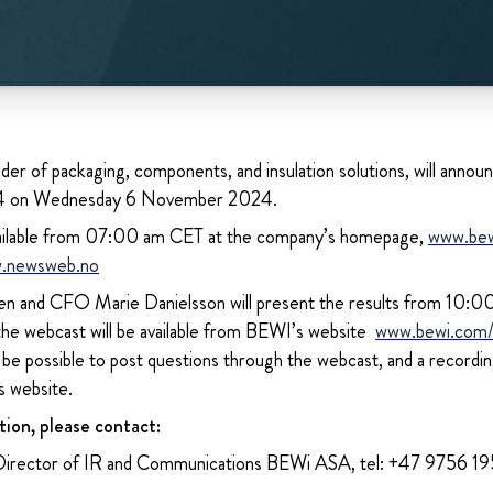
der of packaging, components, and insulation solutions, will announc
024 on Wednesday 6 November 2024.
 available from 07:00 am CET at the company’s homepage,
www.be
.newsweb.no
 and CFO Marie Danielsson will present the results from 10:00 
 the webcast will be available from BEWI’s website
www.bewi.com/i
l be possible to post questions through the webcast, and a recordi
s website.
tion, please contact:
Director of IR and Communications BEWi ASA, tel: +47 9756 1