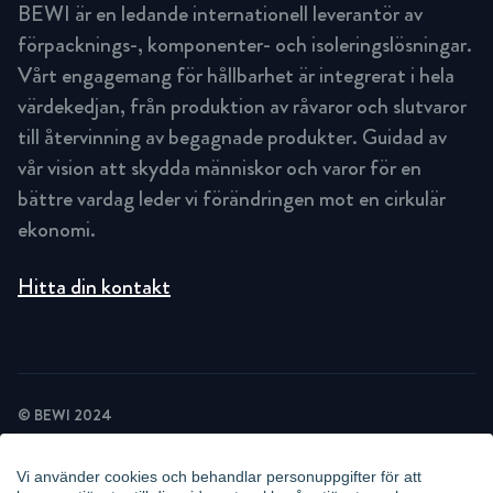
BEWI är en ledande internationell leverantör av
förpacknings-, komponenter- och isoleringslösningar.
Vårt engagemang för hållbarhet är integrerat i hela
värdekedjan, från produktion av råvaror och slutvaror
till återvinning av begagnade produkter. Guidad av
vår vision att skydda människor och varor för en
bättre vardag leder vi förändringen mot en cirkulär
ekonomi.
Hitta din kontakt
© BEWI 2024
INTEGRITETSPOLICY
COOKIEPOLICY
Vi använder cookies och behandlar personuppgifter för att
NYHETSBREV INTEGRITETSPOLICY