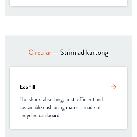
Circular
— Strimlad kartong
EcoFill
arrow_forward
The shock-absorbing, cost-efficient and 
sustainable cushioning material made of 
recycled cardboard