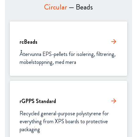
Circular
— Beads
rcBeads
arrow_forward
Återvunna EPS-pellets för isolering, filtrering, 
möbelstoppning, med mera
rGPPS Standard
arrow_forward
Recycled general-purpose polystyrene for 
everything from XPS boards to protective 
packaging