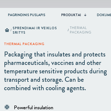
PAGRINDINIS PUSLAPIS
PRODUKTAI
DOKUME
SPRENDIMAI IR VEIKLOS
THERMAL
home
/
/
SRITYS
PACKAGING
THERMAL PACKAGING
Packaging that insulates and protects
pharmaceuticals, vaccines and other
temperature sensitive products during
transport and storage. Can be
combined with cooling agents.
Powerful insulation
ac_unit