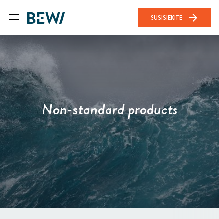
arrow_forward
SUSISIEKITE
Non-standard products