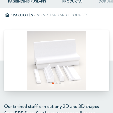
PAGRINDINIS PUSLAPIS
PRODUKTAI
DOKUME
home
/
PAKUOTĖS
/
NON-STANDARD PRODUCTS
Our trained staff can cut any 2D and 3D shapes