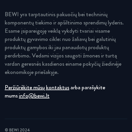
BEWI yra tarptautinis pakuočių bei techninių
komponentų tiekimo ir apšiltinimo sprendimų lyderis.
Esame įsipareigoję veiklą vykdyti tvariai visame
produktų gyvavimo cikle: nuo žaliavų bei galutinių
produktų gamybos iki jau panaudotų produktų
perdirbimo. Vedami vizijos saugoti žmones ir turtą
vardan geresnės kasdienos einame pokyčių žiedinėje
ekonomikoje priešakyje.
Peržiūrėkite mūsų kontaktus
arba parašykite
mums
info@bewi.lt
© BEWI 2024