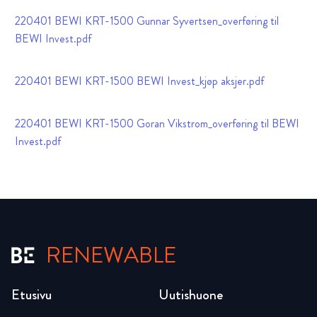
220401 BEWI KRT-1500 Gunnar Syvertsen_overføring til
BEWI Invest.pdf
220401 BEWI KRT-1500 BEWI Invest_kjøp aksjer.pdf
220401 BEWI KRT-1500 Goran Vikstrom_overføring til BEWI
Invest.pdf
RENEWABLE
Etusivu
Uutishuone