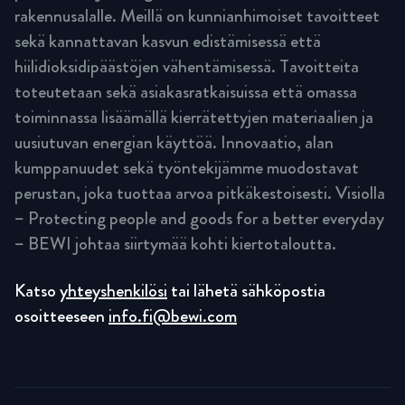
rakennusalalle. Meillä on kunnianhimoiset tavoitteet
sekä kannattavan kasvun edistämisessä että
hiilidioksidipäästöjen vähentämisessä. Tavoitteita
toteutetaan sekä asiakasratkaisuissa että omassa
toiminnassa lisäämällä kierrätettyjen materiaalien ja
uusiutuvan energian käyttöä. Innovaatio, alan
kumppanuudet sekä työntekijämme muodostavat
perustan, joka tuottaa arvoa pitkäkestoisesti. Visiolla
– Protecting people and goods for a better everyday
– BEWI johtaa siirtymää kohti kiertotaloutta.
Katso
yhteyshenkilösi
tai lähetä sähköpostia
osoitteeseen
info.fi@bewi.com