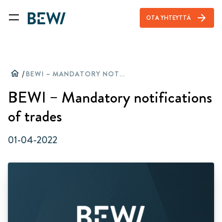
arrow_forward
OTA YHTEYTTÄ
home
/
BEWI – MANDATORY NOTIFICATIONS OF TRADES
BEWI – Mandatory notifications
of trades
01-04-2022