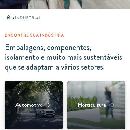
home
/
INDUSTRIAL
ENCONTRE SUA INDÚSTRIA
Embalagens, componentes,
isolamento e muito mais sustentáveis
que se adaptam a vários setores.
Automotivo
Horticultura
arrow_forward
arrow_forward